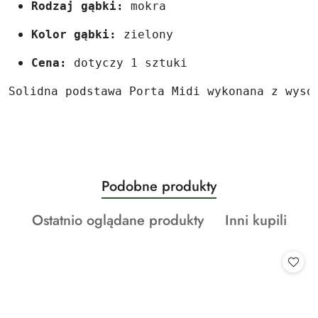
Rodzaj gąbki:
 mokra
Kolor gąbki:
 zielony
Cena:
 dotyczy 1 sztuki
Solidna podstawa Porta Midi wykonana z wyso
Produkty
Podobne produkty
Pomiń karuzelę produktów
o
Produkty
Produkty
Ostatnio oglądane produkty
Inni kupili
statusie:
o
o
statusie:
statusie: