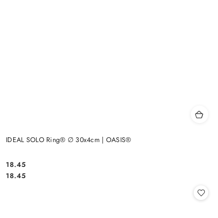
IDEAL SOLO Ring® ∅ 30x4cm | OASIS®
18.45
Cena:
Cena:
18.45