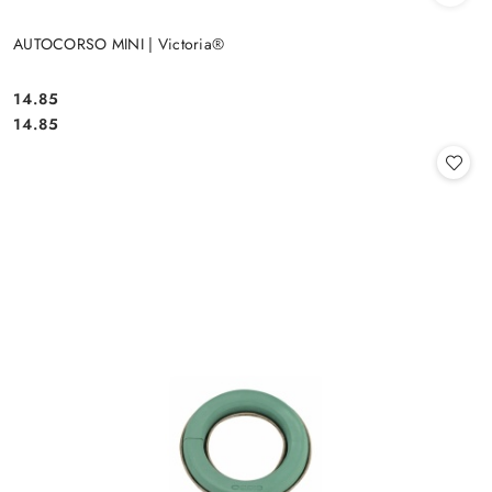
AUTOCORSO MINI | Victoria®
14.85
Cena:
Cena:
14.85