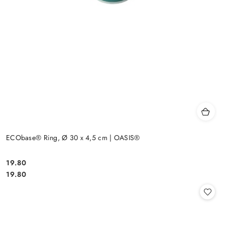
ECObase® Ring, Ø 30 x 4,5 cm | OASIS®
19.80
Cena:
Cena:
19.80