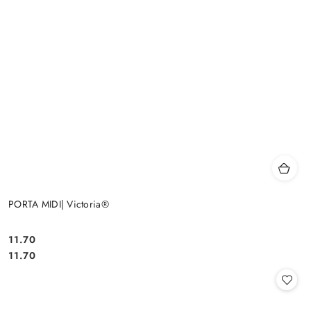
PORTA MIDI| Victoria®
11.70
Cena:
Cena:
11.70