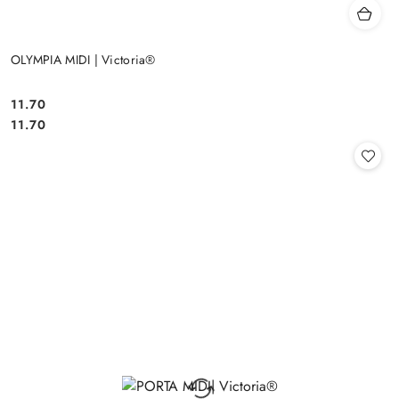
OLYMPIA MIDI | Victoria®
11.70
Cena:
Cena:
11.70