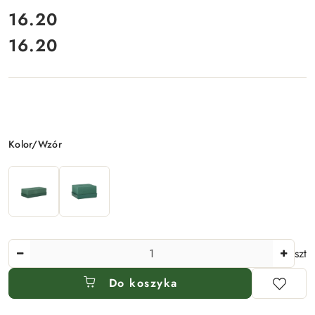
cena:
16.20
16.20
Cena:
Wariant
Kolor/Wzór
Ilość
szt
Do koszyka