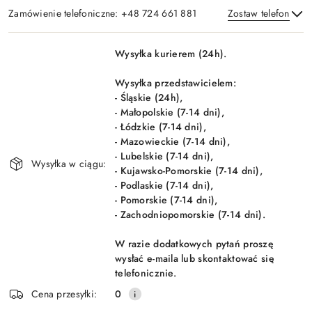
Zamówienie telefoniczne: +48 724 661 881
Zostaw telefon
Dostępność
Wysyłka kurierem (24h).
i
Wyślij
dostawa
Wysyłka przedstawicielem:
- Śląskie (24h),
- Małopolskie (7-14 dni),
- Łódzkie (7-14 dni),
- Mazowieckie (7-14 dni),
- Lubelskie (7-14 dni),
Wysyłka w ciągu:
- Kujawsko-Pomorskie (7-14 dni),
- Podlaskie (7-14 dni),
- Pomorskie (7-14 dni),
- Zachodniopomorskie (7-14 dni).
W razie dodatkowych pytań proszę
wysłać e-maila lub skontaktować się
telefonicznie.
Cena przesyłki:
0