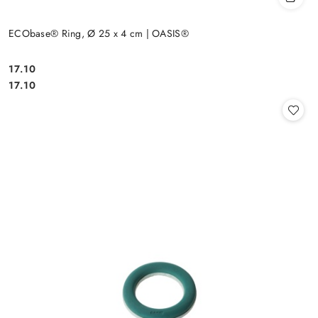
ECObase® Ring, Ø 25 x 4 cm | OASIS®
17.10
Cena:
Cena:
17.10