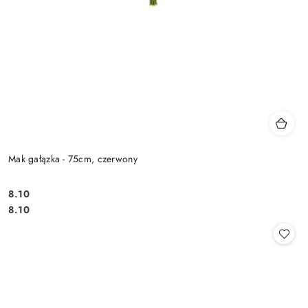
Mak gałązka - 75cm, czerwony
8.10
Cena:
Cena:
8.10