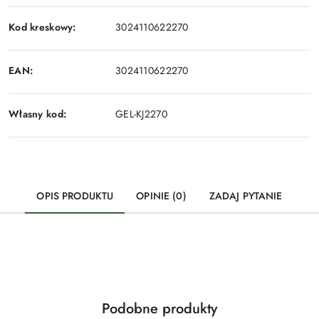
Kod kreskowy:
3024110622270
EAN:
3024110622270
Własny kod:
GEL-KJ2270
OPIS PRODUKTU
OPINIE (0)
ZADAJ PYTANIE
Produkty
Podobne produkty
Pomiń karuzelę produktów