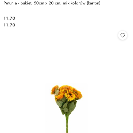
Petunia - bukiet, 50cm x 20 cm, mix kolorów (karton)
11.70
Cena:
Cena:
11.70