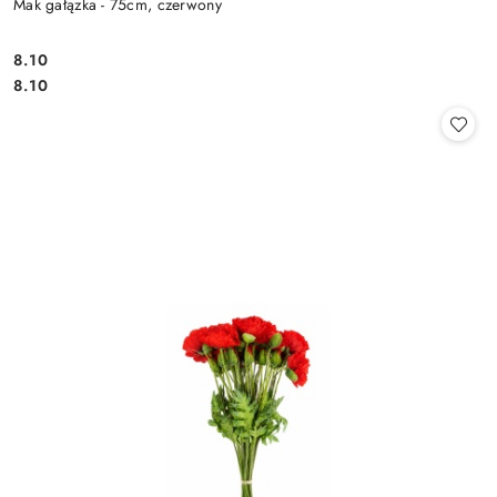
Mak gałązka - 75cm, czerwony
8.10
Cena:
Cena:
8.10