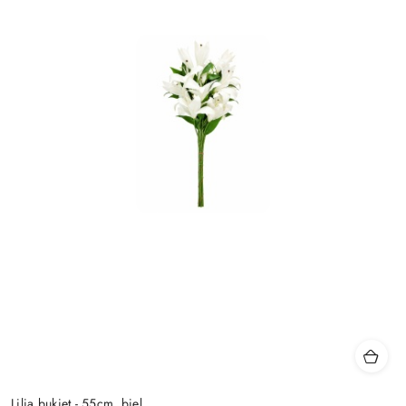
Lilia bukiet - 55cm, biel