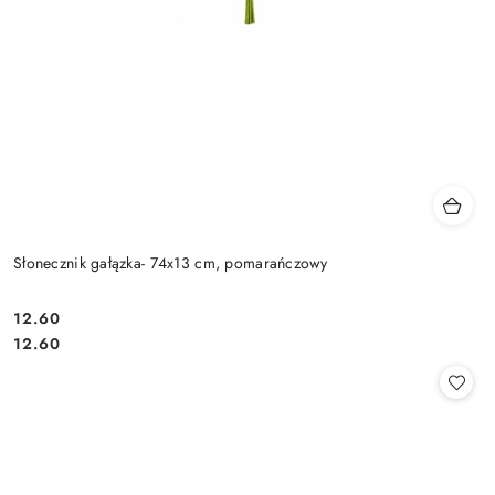
Słonecznik gałązka- 74x13 cm, pomarańczowy
12.60
Cena:
Cena:
12.60