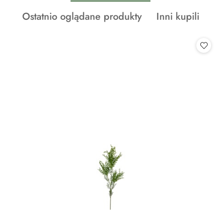
o
Produkty
Produkty
Ostatnio oglądane produkty
Inni kupili
statusie:
o
o
statusie:
statusie: