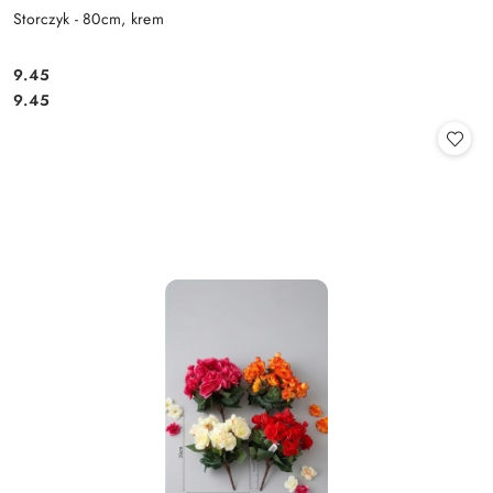
Storczyk - 80cm, krem
9.45
Cena:
Cena:
9.45