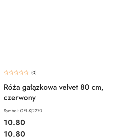
(0)
Róża gałązkowa velvet 80 cm,
czerwony
Symbol:
GEL-KJ2270
cena:
10.80
10.80
Cena: