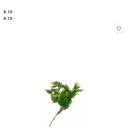
8.10
Cena:
Cena:
8.10