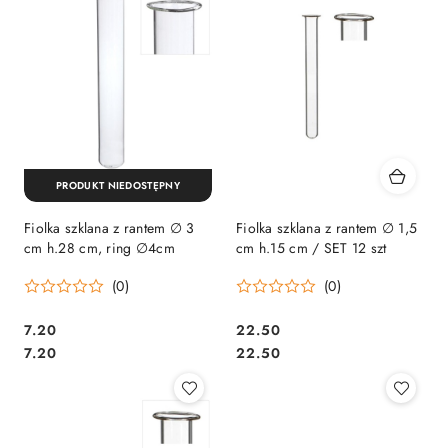
PRODUKT NIEDOSTĘPNY
Fiolka szklana z rantem ∅ 3
Fiolka szklana z rantem ∅ 1,5
cm h.28 cm, ring ∅4cm
cm h.15 cm / SET 12 szt
(0)
(0)
7.20
22.50
Cena:
Cena:
Cena:
Cena:
7.20
22.50