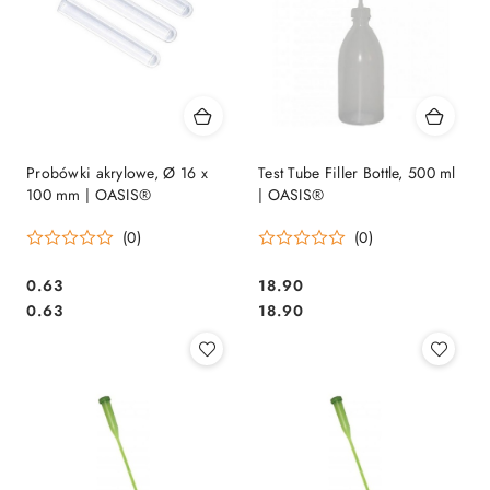
Probówki akrylowe, Ø 16 x
Test Tube Filler Bottle, 500 ml
100 mm | OASIS®
| OASIS®
(0)
(0)
0.63
18.90
Cena:
Cena:
Cena:
Cena:
0.63
18.90