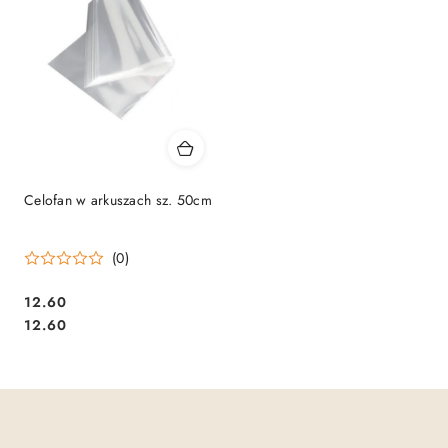
Celofan w arkuszach sz. 50cm
(0)
12.60
Cena:
Cena:
12.60