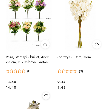
Róża, storczyk - bukiet, 45cm
Storczyk - 80cm, krem
x20cm, mix kolorów (karton)
(0)
(0)
14.40
9.45
Cena:
Cena:
Cena:
Cena:
14.40
9.45