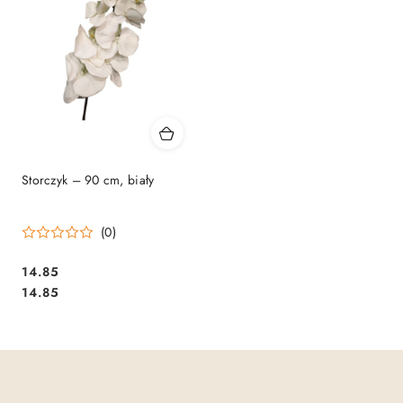
Storczyk – 90 cm, biały
(0)
14.85
Cena:
Cena:
14.85