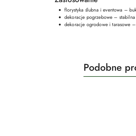
florystyka ślubna i eventowa – bu
dekoracje pogrzebowe – stabilna
dekoracje ogrodowe i tarasowe 
Produkty
Podobne pr
Pomiń karuzelę produktów
o
statusie: