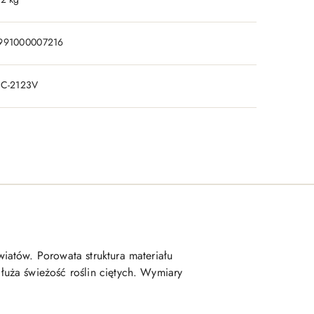
991000007216
IC-2123V
iatów. Porowata struktura materiału
uża świeżość roślin ciętych. Wymiary