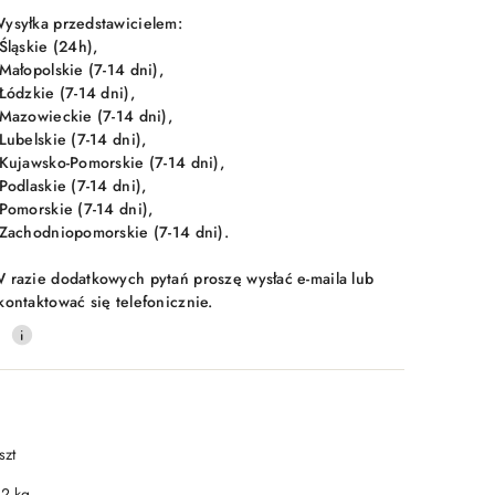
ysyłka przedstawicielem:
 Śląskie (24h),
 Małopolskie (7-14 dni),
 Łódzkie (7-14 dni),
 Mazowieckie (7-14 dni),
 Lubelskie (7-14 dni),
 Kujawsko-Pomorskie (7-14 dni),
 Podlaskie (7-14 dni),
 Pomorskie (7-14 dni),
 Zachodniopomorskie (7-14 dni).
 razie dodatkowych pytań proszę wysłać e-maila lub
kontaktować się telefonicznie.
0
szt
.2 kg