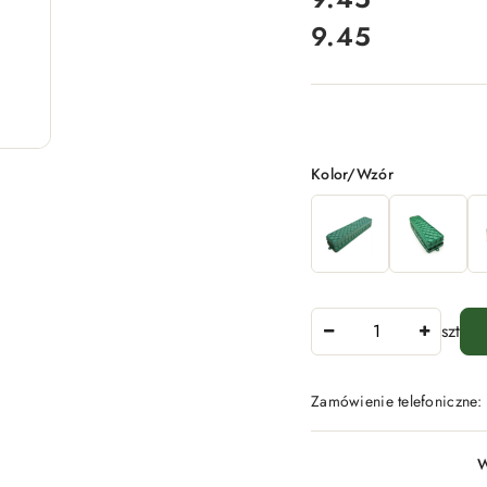
9.45
Cena:
Wariant
Kolor/Wzór
Ilość
szt
Zamówienie telefoniczne
Dostępność
W
i