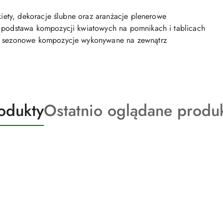
kiety, dekoracje ślubne oraz aranżacje plenerowe
 podstawa kompozycji kwiatowych na pomnikach i tablicach
– sezonowe kompozycje wykonywane na zewnątrz
Produkty
odukty
Ostatnio oglądane produ
o
statusie: