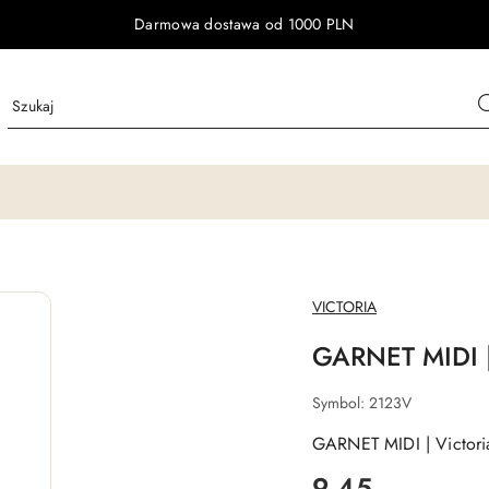
Darmowa dostawa od 1000 PLN
NAZWA
VICTORIA
PRODUCENTA:
GARNET MIDI |
Symbol:
2123V
GARNET MIDI | Victor
cena:
9.45