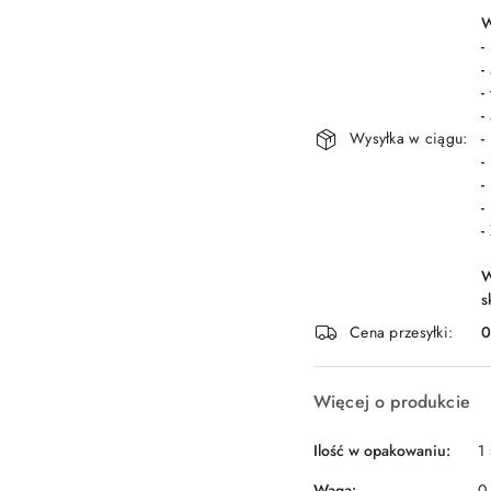
dostawa
W
-
-
-
-
Wysyłka w ciągu:
-
-
-
-
-
W
s
Cena przesyłki:
Więcej o produkcie
Ilość w opakowaniu:
1 
Waga:
0