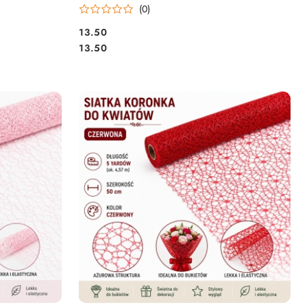
(0)
13.50
Cena:
Cena:
13.50