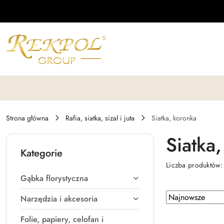
Przejdź do treści głównej
Przejdź do wyszukiwarki
Przejdź do moje konto
Przejdź do menu głównego
Przejdź do stopki
Strona główna
Rafia, siatka, sizal i juta
Siatka, koronka
Siatka
Kategorie
Liczba produktów
Gąbka florystyczna
Zastosowano
Sortuj
Narzędzia i akcesoria
według
sortowanie:
Folie, papiery, celofan i
Najnowsze.