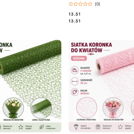
)
(0)
13.51
Cena:
Cena:
13.51