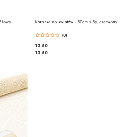
DO KOSZYKA
różowy
Koronka do kwiatów - 50cm x 5y, czerwony
(0)
13.50
Cena:
Cena:
13.50