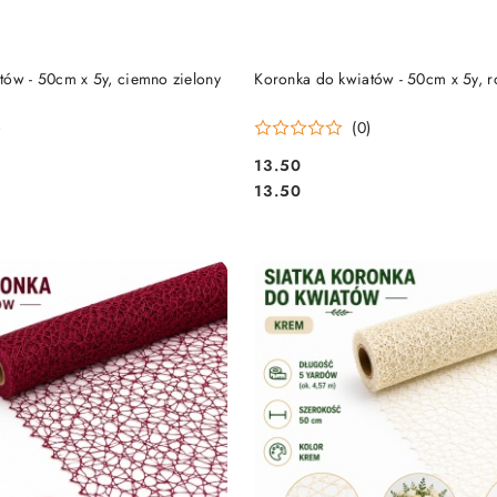
DO KOSZYKA
DO KOSZYKA
tów - 50cm x 5y, ciemno zielony
Koronka do kwiatów - 50cm x 5y, 
)
(0)
13.50
Cena:
Cena:
13.50