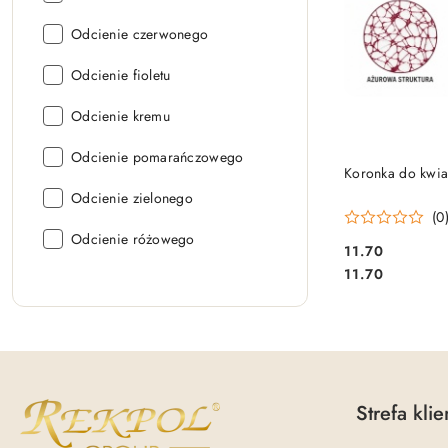
Kolor:
Odcienie czerwonego
Kolor:
Odcienie fioletu
Kolor:
Odcienie kremu
Kolor:
Odcienie pomarańczowego
Koronka do kwia
Kolor:
Odcienie zielonego
(0
Kolor:
Odcienie różowego
11.70
Cena:
Cena:
11.70
Strefa klie