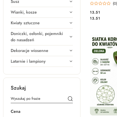
Susz
(0
Wianki, kosze
13.51
Cena:
Cena:
13.51
Kwiaty sztuczne
Doniczki, osłonki, pojemniki
do nasadzeń
Dekoracje wiosenne
Latarnie i lampiony
Szukaj
Cena