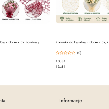
DO KOSZYKA
DO KOSZYKA
tów - 50cm x 5y, bordowy
Koronka do kwiatów - 50cm x 5y, 
)
(0)
13.51
Cena:
Cena:
13.51
nta
Informacje