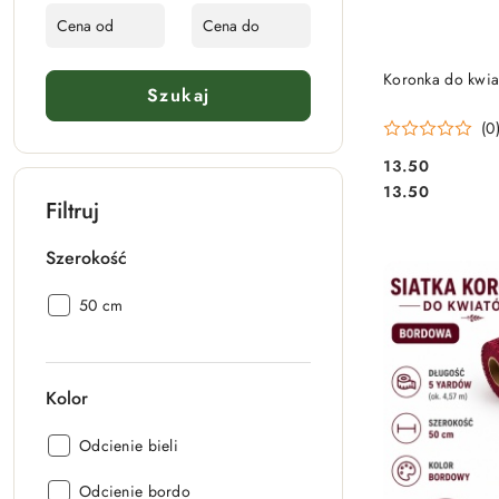
Koronka do kwia
Szukaj
(0
13.50
Cena:
Cena:
13.50
Filtruj
Szerokość
Szerokość:
50 cm
Kolor
Kolor:
Odcienie bieli
Kolor:
Odcienie bordo