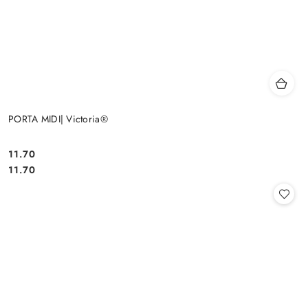
PORTA MIDI| Victoria®
11.70
Cena:
Cena:
11.70