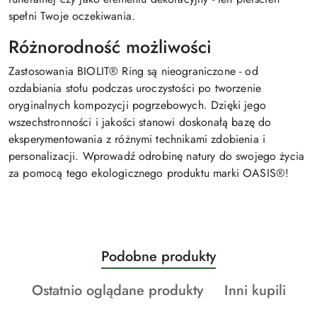
spełni Twoje oczekiwania.
Różnorodność możliwości
Zastosowania BIOLIT® Ring są nieograniczone - od
ozdabiania stołu podczas uroczystości po tworzenie
oryginalnych kompozycji pogrzebowych. Dzięki jego
wszechstronności i jakości stanowi doskonałą bazę do
eksperymentowania z różnymi technikami zdobienia i
personalizacji. Wprowadź odrobinę natury do swojego życia
za pomocą tego ekologicznego produktu marki OASIS®!
Produkty
Podobne produkty
Pomiń karuzelę produktów
o
Produkty
Produkty
Ostatnio oglądane produkty
Inni kupili
statusie:
o
o