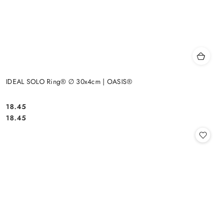
IDEAL SOLO Ring® ∅ 30x4cm | OASIS®
18.45
Cena:
Cena:
18.45