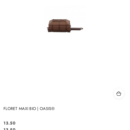
FLORET MAXI BIO | OASIS®
13.50
Cena:
Cena:
13.50