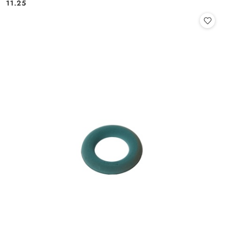
Cena:
Cena:
11.25