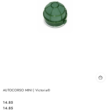
AUTOCORSO MINI | Victoria®
14.85
Cena:
Cena:
14.85