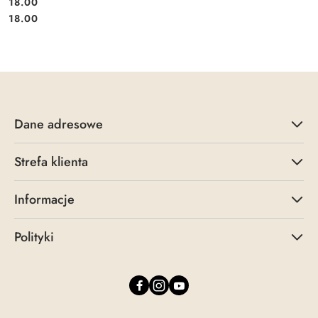
18.00
Cena:
Cena:
18.00
Dane adresowe
Strefa klienta
Informacje
Polityki