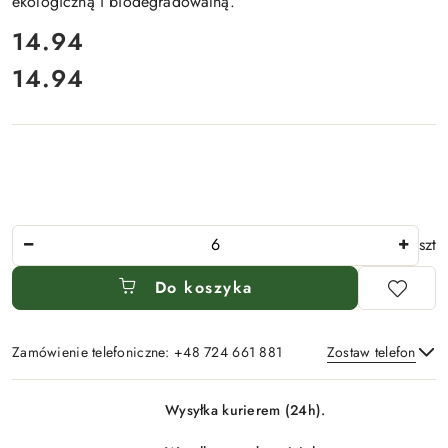
ekologiczną i biodegradowalną.
cena:
14.94
14.94
Cena:
Ilość
szt
Do koszyka
Zamówienie telefoniczne: +48 724 661 881
Zostaw telefon
Dostępność
Wysyłka kurierem (24h).
i
Wyślij
dostawa