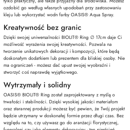
tylko praktyczny, ale także przyjazny dla środowiska. Możesz
ozdobić go według własnych upodobań przy zastosowaniu
kleju lub wykorzystać wodn farby OASIS® Aqua Spray.
Kreatywność bez granic
Dzięki swojej uniwersalności BIOLIT® Ring ∅ 17cm daje Ci
możliwość wyrażenia swojej kreatywności. Pozwala na
tworzenie unikatowych dekoracji i kompozycji, które będą
doskonałym dodatkiem lub prezentem dla bliskiej osoby. Nie
ma ograniczeń - możesz dać upust swojej wyobraźni i
stworzyć coś naprawdę wyjątkowego.
Wytrzymały i solidny
OASIS® BIOLIT® Ring został zaprojektowany z myślą o
trwałości i stabilności. Dzięki wysokiej jakości materiałom
oraz starannej produkcji możesz być pewien, że Twój projekt
będzie utrzymany w doskonałej formie przez długi czas. Bez
względu na to, czy używasz go do aranżacji florystycznej,
funeralnej czy jako elementu dekoracyjny - ten pierścień