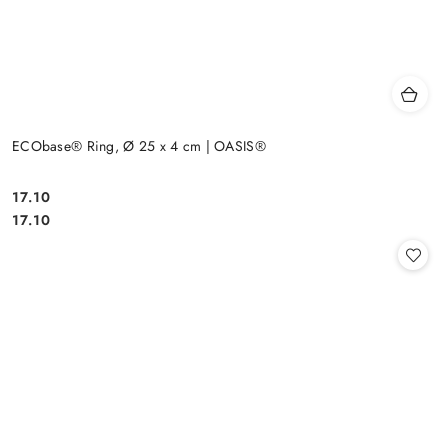
ECObase® Ring, Ø 25 x 4 cm | OASIS®
17.10
Cena:
Cena:
17.10