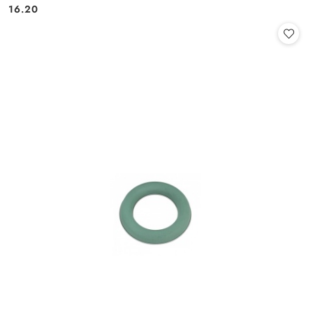
Cena:
Cena:
16.20