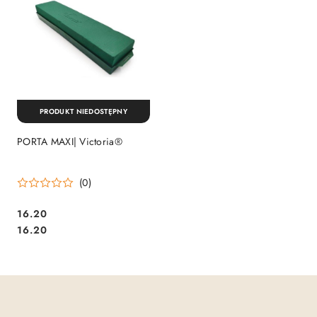
PRODUKT NIEDOSTĘPNY
PORTA MAXI| Victoria®
(0)
16.20
Cena:
Cena:
16.20