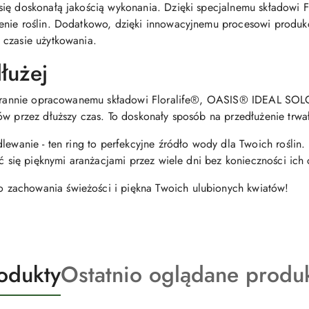
ię doskonałą jakością wykonania. Dzięki specjalnemu składowi F
nie roślin. Dodatkowo, dzięki innowacyjnemu procesowi produkcji,
 czasie użytkowania.
łużej
 starannie opracowanemu składowi Floralife®, OASIS® IDEAL S
ów przez dłuższy czas. To doskonały sposób na przedłużenie trwa
dlewanie - ten ring to perfekcyjne źródło wody dla Twoich roślin
yć się pięknymi aranżacjami przez wiele dni bez konieczności ich
zachowania świeżości i piękna Twoich ulubionych kwiatów!
Produkty
odukty
Ostatnio oglądane produ
o