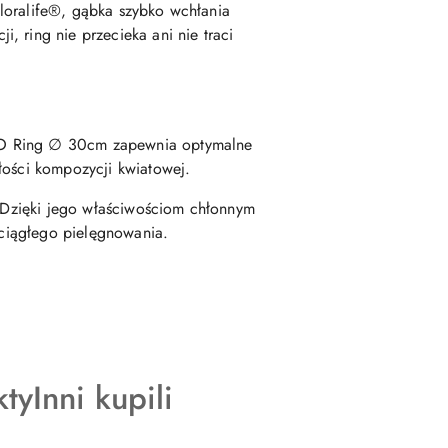
loralife®, gąbka szybko wchłania
 ring nie przecieka ani nie traci
OLO Ring ∅ 30cm zapewnia optymalne
łości kompozycji kwiatowej.
. Dzięki jego właściwościom chłonnym
 ciągłego pielęgnowania.
Produkty
kty
Inni kupili
o