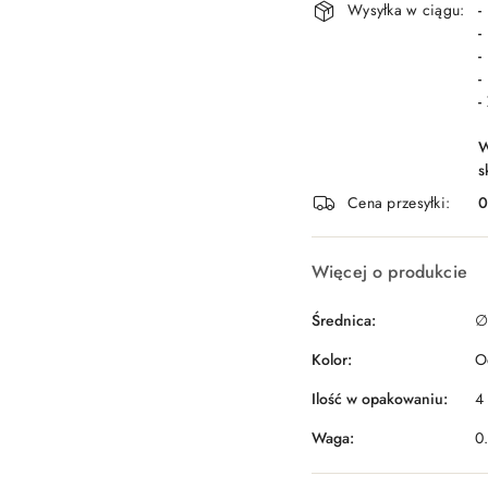
Wysyłka w ciągu:
-
-
-
-
-
W
s
Cena przesyłki:
Więcej o produkcie
Średnica:
∅
Kolor:
O
Ilość w opakowaniu:
4 
Waga:
0