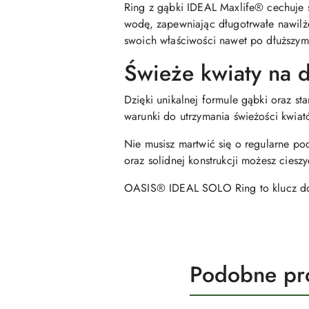
Ring z gąbki IDEAL Maxlife® cechuje s
wodę, zapewniając długotrwałe nawilże
swoich właściwości nawet po dłuższym
Świeże kwiaty na d
Dzięki unikalnej formule gąbki oraz
warunki do utrzymania świeżości kwiat
Nie musisz martwić się o regularne po
oraz solidnej konstrukcji możesz ciesz
OASIS® IDEAL SOLO Ring to klucz do 
Produkty
Podobne pr
Pomiń karuzelę produktów
o