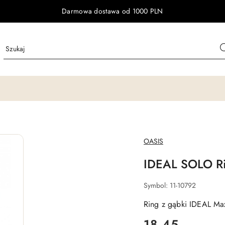
Darmowa dostawa od 1000 PLN
NAZWA
OASIS
PRODUCENTA:
IDEAL SOLO R
Symbol:
11-10792
Ring z gąbki IDEAL Max
cena:
18.45