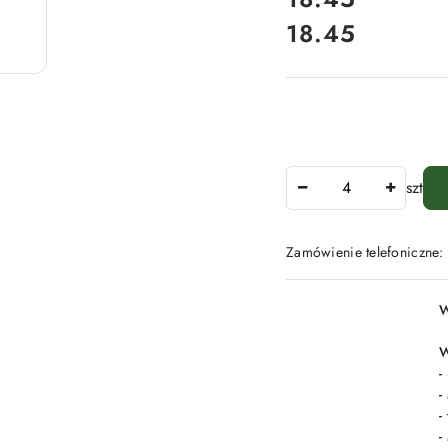
18.45
Cena:
Ilość
szt
Zamówienie telefoniczne
Dostępność
W
i
dostawa
W
-
-
-
-