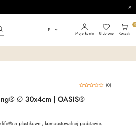
PL
Moje konto
Ulubione
Koszyk
(0)
ing® ∅ 30x4cm | OASIS®
life®na plastikowej, kompostowalnej podstawie.