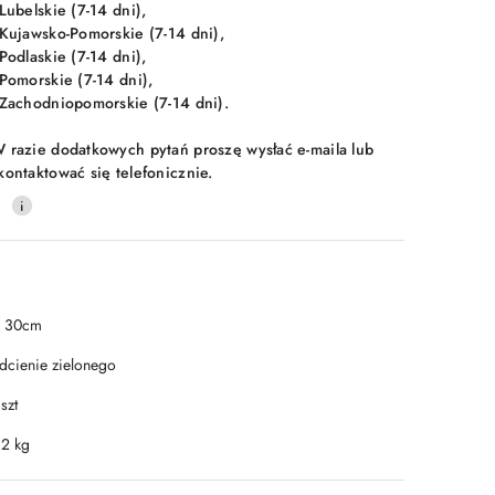
 Lubelskie (7-14 dni),
 Kujawsko-Pomorskie (7-14 dni),
 Podlaskie (7-14 dni),
 Pomorskie (7-14 dni),
 Zachodniopomorskie (7-14 dni).
 razie dodatkowych pytań proszę wysłać e-maila lub
kontaktować się telefonicznie.
0
 30cm
dcienie zielonego
szt
.2 kg