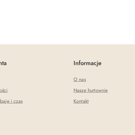
nta
Informacje
O nas
ości
Nasze hurtownie
zaje i czas
Kontakt