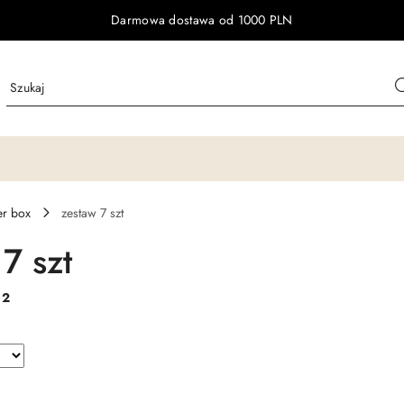
Darmowa dostawa od 1000 PLN
er box
zestaw 7 szt
7 szt
:
2