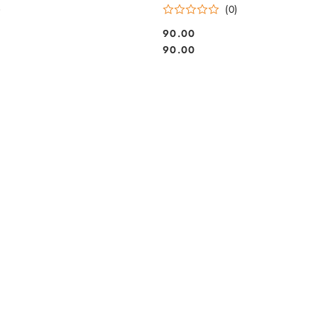
)
(0)
90.00
Cena:
Cena:
90.00