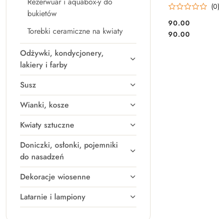
Rezerwuar i aquabox-y do
(0
bukietów
90.00
Torebki ceramiczne na kwiaty
Cena:
Cena:
90.00
Odżywki, kondycjonery,
lakiery i farby
Susz
Wianki, kosze
Kwiaty sztuczne
Doniczki, osłonki, pojemniki
do nasadzeń
Dekoracje wiosenne
Latarnie i lampiony