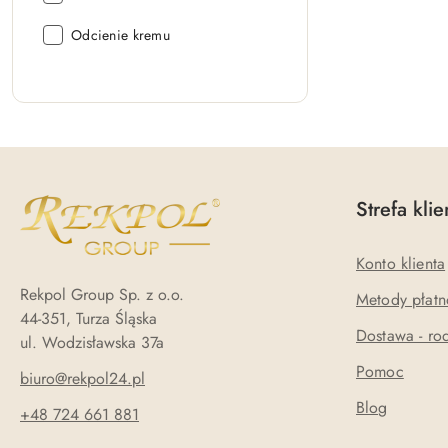
Kolor:
Odcienie kremu
Strefa klie
Konto klienta
Rekpol Group Sp. z o.o.
Metody płatn
44-351, Turza Śląska
Dostawa - rod
ul. Wodzisławska 37a
Pomoc
biuro@rekpol24.pl
Blog
+48 724 661 881