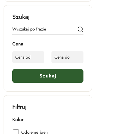
Szukaj
Cena
Szukaj
Filtruj
Kolor
Kolor:
Odcienie bieli