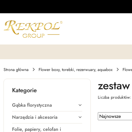
Przejdź do treści głównej
Przejdź do wyszukiwarki
Przejdź do moje konto
Przejdź do menu głównego
Przejdź do stopki
Strona główna
Flower boxy, torebki, rezerwuary, aquabox
Flow
zestaw 
Kategorie
Liczba produktów
Gąbka florystyczna
Zastosowano
Sortuj
Narzędzia i akcesoria
według
sortowanie:
Folie, papiery, celofan i
Najnowsze.