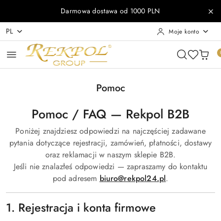
Przejdź do treści głównej
Przejdź do wyszukiwarki
Przejdź do moje konto
Przejdź do menu głównego
Przejdź do stopki
Darmowa dostawa od 1000 PLN
PL
Moje konto
Pomoc
Pomoc / FAQ — Rekpol B2B
Poniżej znajdziesz odpowiedzi na najczęściej zadawane
pytania dotyczące rejestracji, zamówień, płatności, dostawy
oraz reklamacji w naszym sklepie B2B.
Jeśli nie znalazłeś odpowiedzi — zapraszamy do kontaktu
pod adresem
biuro@rekpol24.pl
.
1. Rejestracja i konta firmowe