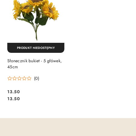
PRODUKT NIEDOSTĘPNY
Słonecznik bukiet - 5 główek,
45cm
(0)
13.50
Cena:
Cena:
13.50