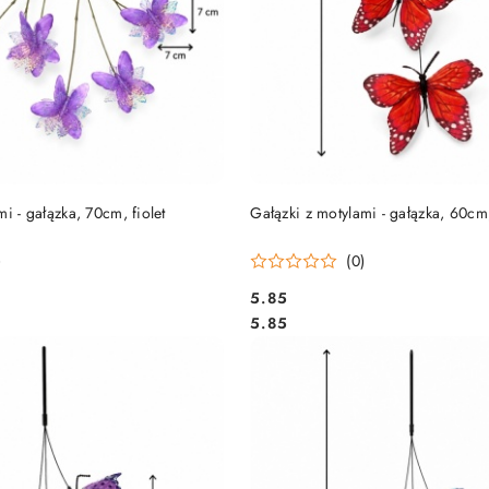
DUKT NIEDOSTĘPNY
PRODUKT NIEDOSTĘP
i - gałązka, 70cm, fiolet
Gałązki z motylami - gałązka, 60c
)
(0)
5.85
Cena:
Cena:
5.85