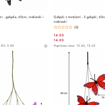
DO KOSZYKA
DO KOSZYKA
mi - gałązka, 60cm, niebieski i
Gałązki z motylami - 3 gałązki, 60cm
niebieski
)
(0)
14.03
Cena
14.03
Cena
promocyjna:
Najniższa
.85
,
5.85
Najniższa cena:
12.62
,
12.62
promocyjna:
cena
z
30
dni
przed
obniżką