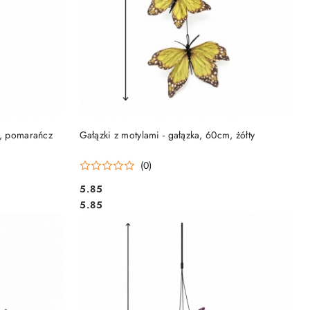
NY
PRODUKT NIEDOSTĘPNY
m, pomarańcz
Gałązki z motylami - gałązka, 60cm, żółty
(0)
5.85
Cena:
Cena:
5.85