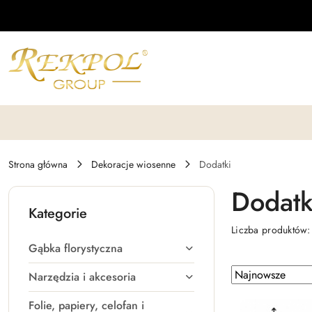
Przejdź do treści głównej
Przejdź do wyszukiwarki
Przejdź do moje konto
Przejdź do menu głównego
Przejdź do stopki
Strona główna
Dekoracje wiosenne
Dodatki
Dodatk
Kategorie
Liczba produktów
Gąbka florystyczna
Zastosowano
Sortuj
Narzędzia i akcesoria
według
sortowanie:
Folie, papiery, celofan i
Najnowsze.