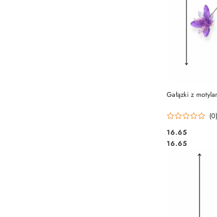
PRO
Gałązki z motylam
(0
16.65
Cena:
Cena:
16.65