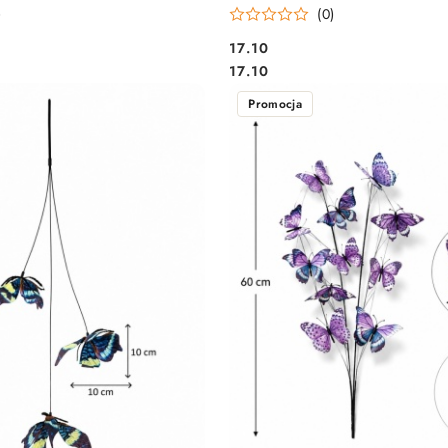
)
(0)
17.10
Cena:
Cena:
17.10
Promocja