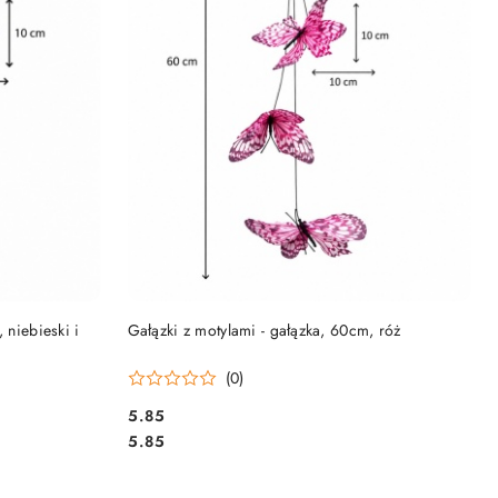
NY
PRODUKT NIEDOSTĘPNY
 niebieski i
Gałązki z motylami - gałązka, 60cm, róż
(0)
5.85
Cena:
Cena:
5.85