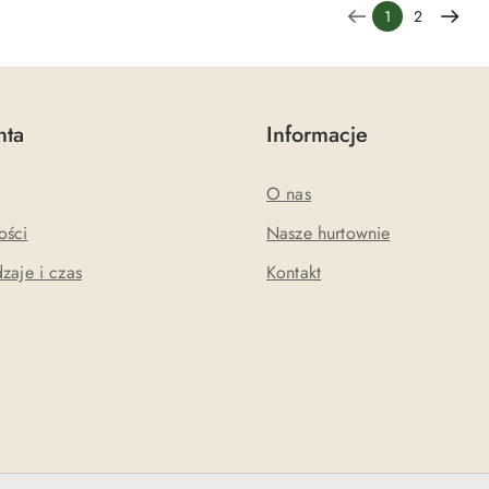
1
2
nta
Informacje
O nas
ości
Nasze hurtownie
zaje i czas
Kontakt