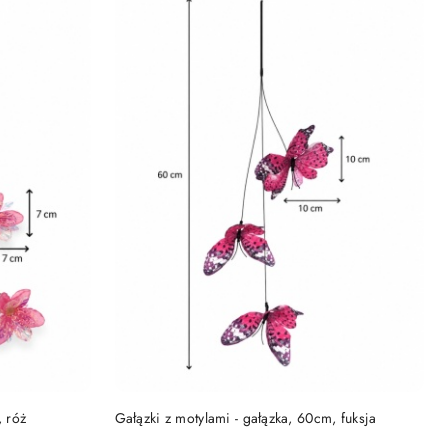
NY
PRODUKT NIEDOSTĘPNY
, róż
Gałązki z motylami - gałązka, 60cm, fuksja