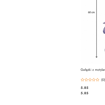
PRO
Gałązki z motylam
(0
5.85
Cena:
Cena:
5.85