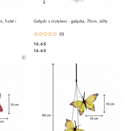
PRODUKT NIEDOSTĘPNY
, fiolet i
Gałązki z motylami - gałązka, 70cm, żółty
(0)
16.65
Cena:
Cena:
16.65