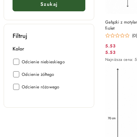
Szukaj
Gałązki z motyla
fiolet
Filtruj
(0
5.53
Kolor
Cena
5.53
Cena
promocyjna:
Najniższa
Najniższa cena:
5
Kolor:
Odcienie niebieskiego
promocyjna:
cena
z
Kolor:
Odcienie żółtego
30
dni
Kolor:
przed
Odcienie różowego
obniżką