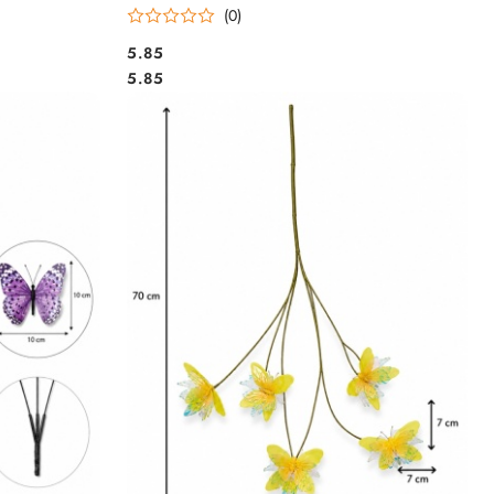
(0)
5.85
Cena:
Cena:
5.85