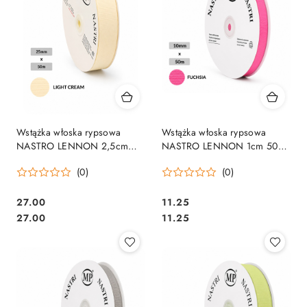
Wstążka włoska rypsowa
Wstążka włoska rypsowa
NASTRO LENNON 2,5cm
NASTRO LENNON 1cm 50m
50m LIGHT CREAM
FUCHSIA
(0)
(0)
27.00
11.25
Cena:
Cena:
Cena:
Cena:
27.00
11.25