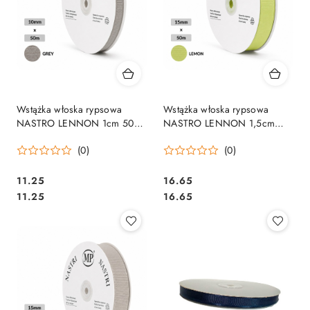
Wstążka włoska rypsowa
Wstążka włoska rypsowa
NASTRO LENNON 1cm 50m
NASTRO LENNON 1,5cm
GREY
50m LEMON
(0)
(0)
11.25
16.65
Cena:
Cena:
Cena:
Cena:
11.25
16.65