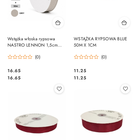
Wstążka włoska rypsowa
WSTĄŻKA RYPSOWA BLUE
NASTRO LENNON 1,5cm
50M X 1CM
50m GREY
(0)
(0)
16.65
11.25
Cena:
Cena:
Cena:
Cena:
16.65
11.25