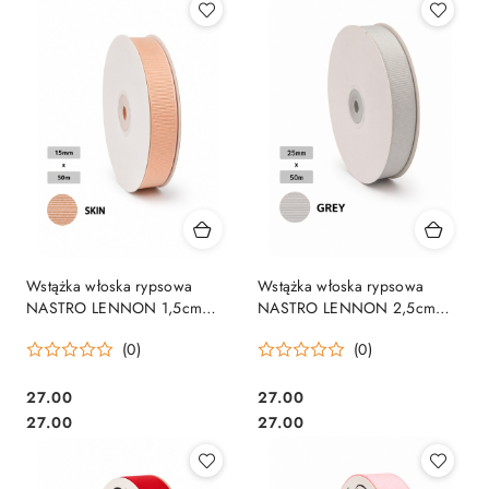
Wstążka włoska rypsowa
Wstążka włoska rypsowa
NASTRO LENNON 1,5cm
NASTRO LENNON 2,5cm
50m SKIN
50m GREY
(0)
(0)
27.00
27.00
Cena:
Cena:
Cena:
Cena:
27.00
27.00