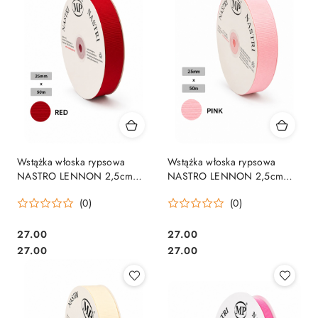
Wstążka włoska rypsowa
Wstążka włoska rypsowa
NASTRO LENNON 2,5cm
NASTRO LENNON 2,5cm
50m RED
50m PINK
(0)
(0)
27.00
27.00
Cena:
Cena:
Cena:
Cena:
27.00
27.00