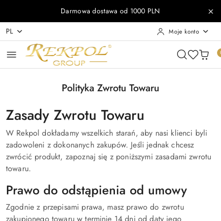
Przejdź do treści głównej
Przejdź do wyszukiwarki
Przejdź do moje konto
Przejdź do menu głównego
Przejdź do stopki
Darmowa dostawa od 1000 PLN
PL
Moje konto
Polityka Zwrotu Towaru
Zasady Zwrotu Towaru
W Rekpol dokładamy wszelkich starań, aby nasi klienci byli
zadowoleni z dokonanych zakupów. Jeśli jednak chcesz
zwrócić produkt, zapoznaj się z poniższymi zasadami zwrotu
towaru.
Prawo do odstąpienia od umowy
Zgodnie z przepisami prawa, masz prawo do zwrotu
zakupionego towaru w terminie 14 dni od daty jego