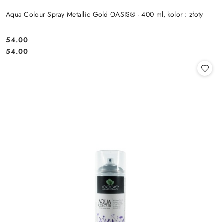
Aqua Colour Spray Metallic Gold OASIS® - 400 ml, kolor : złoty
54.00
Cena:
Cena:
54.00