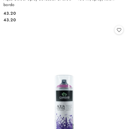
bordo
43.20
Cena:
Cena:
43.20