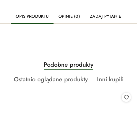
OPIS PRODUKTU
OPINIE (0)
ZADAJ PYTANIE
Produkty
Podobne produkty
Pomiń karuzelę produktów
o
Produkty
Produkty
Ostatnio oglądane produkty
Inni kupili
statusie:
o
o
statusie:
statusie: