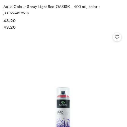
Aqua Colour Spray Light Red OASIS® - 400 ml, kolor :
jasnoczerwony
43.20
Cena:
Cena:
43.20