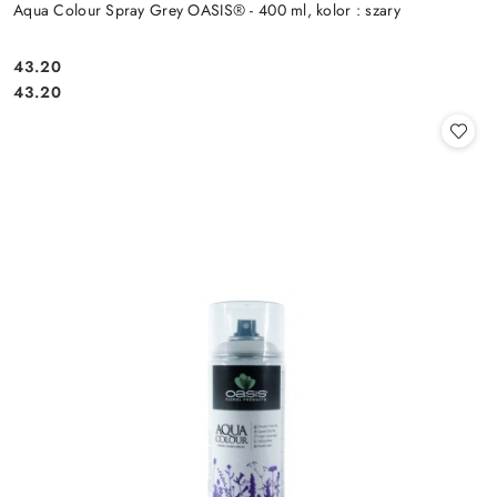
Aqua Colour Spray Grey OASIS® - 400 ml, kolor : szary
43.20
Cena:
Cena:
43.20