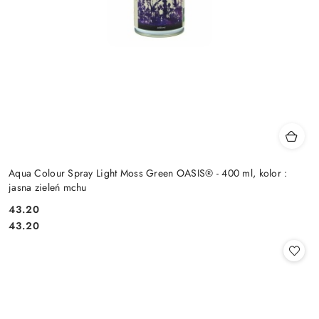
Aqua Colour Spray Light Moss Green OASIS® - 400 ml, kolor :
jasna zieleń mchu
43.20
Cena:
Cena:
43.20