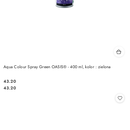
Aqua Colour Spray Green OASIS® - 400 ml, kolor : zielona
43.20
Cena:
Cena:
43.20