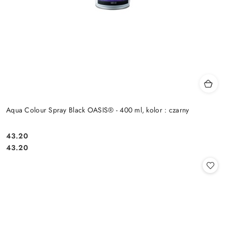
Aqua Colour Spray Black OASIS® - 400 ml, kolor : czarny
43.20
Cena:
Cena:
43.20