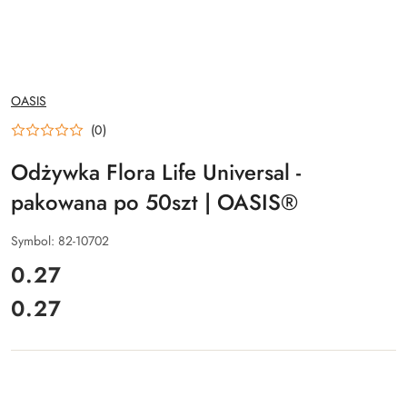
NAZWA
OASIS
PRODUCENTA:
(0)
Odżywka Flora Life Universal -
pakowana po 50szt | OASIS®
Symbol:
82-10702
cena:
0.27
0.27
Cena: