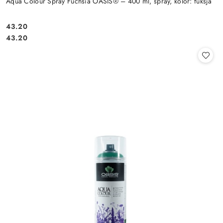
Aqua Colour Spray Fuchsia OASIS® – 400 ml, spray, kolor: fuksja
43.20
Cena:
Cena:
43.20