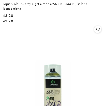
Aqua Colour Spray Light Green OASIS® - 400 ml, kolor :
jasnozielona
43.20
Cena:
Cena:
43.20