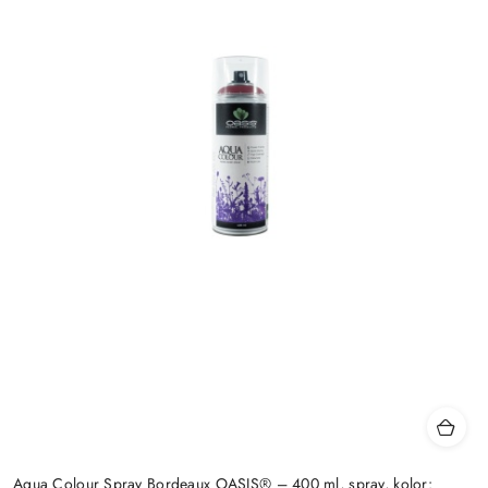
Aqua Colour Spray Bordeaux OASIS® – 400 ml, spray, kolor: