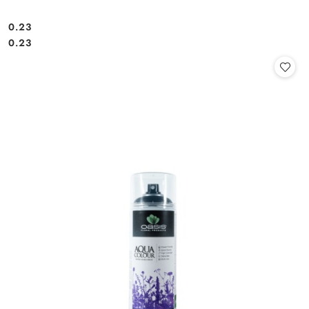
0.23
Cena:
Cena:
0.23