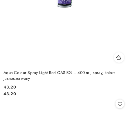
Aqua Colour Spray Light Red OASIS® – 400 ml, spray, kolor:
jasnoczerwony
43.20
Cena:
Cena:
43.20