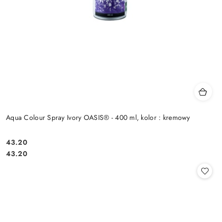
Aqua Colour Spray Ivory OASIS® - 400 ml, kolor : kremowy
43.20
Cena:
Cena:
43.20