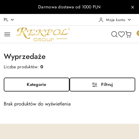
Przejdź do treści głównej
Przejdź do wyszukiwarki
Przejdź do moje konto
Przejdź do menu głównego
Przejdź do stopki
Darmowa dostawa od 1000 PLN
PL
Moje konto
Wyprzedaże
Liczba produktów:
0
Kategorie
Filtruj
Brak produktów do wyświetlenia