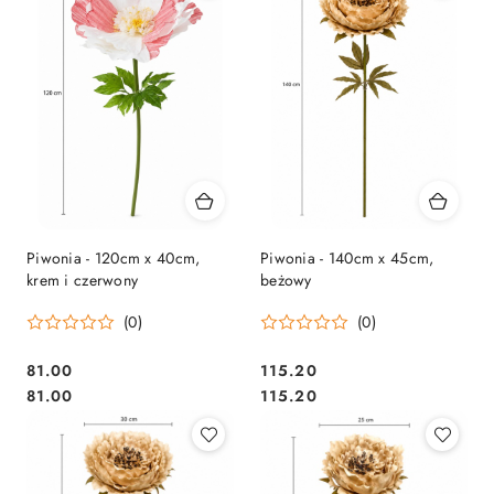
Piwonia - 120cm x 40cm,
Piwonia - 140cm x 45cm,
krem i czerwony
beżowy
(0)
(0)
81.00
115.20
Cena:
Cena:
Cena:
Cena:
81.00
115.20