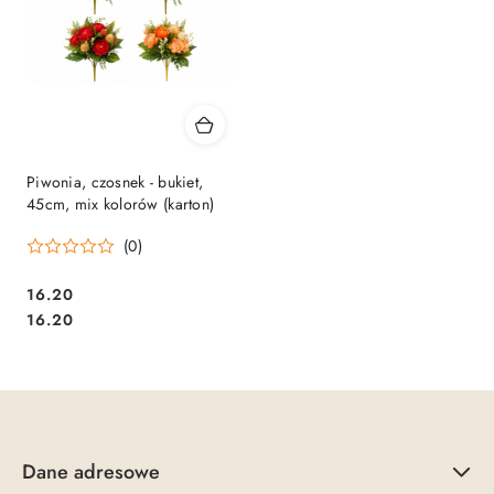
Piwonia, czosnek - bukiet,
45cm, mix kolorów (karton)
(0)
16.20
Cena:
Cena:
16.20
Dane adresowe