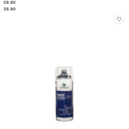
28.80
Cena:
Cena:
28.80