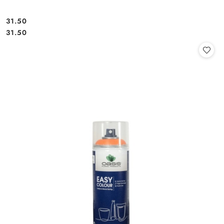
31.50
Cena:
Cena:
31.50