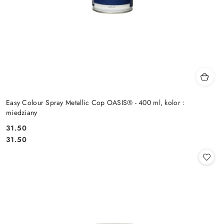
Easy Colour Spray Metallic Cop OASIS® - 400 ml, kolor :
miedziany
31.50
Cena:
Cena:
31.50