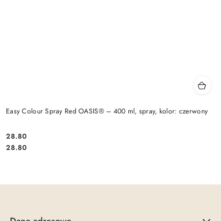
Easy Colour Spray Red OASIS® – 400 ml, spray, kolor: czerwony
28.80
Cena:
Cena:
28.80
Dane adresowe