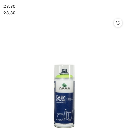
28.80
Cena:
Cena:
28.80