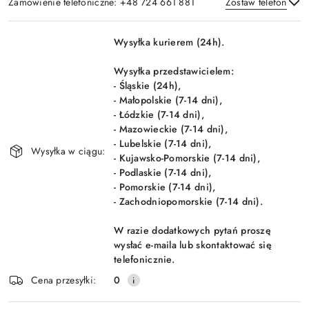
Zamówienie telefoniczne: +48 724 661 881
Zostaw telefon
Dostępność
Wysyłka kurierem (24h).
i
Wyślij
dostawa
Wysyłka przedstawicielem:
- Śląskie (24h),
- Małopolskie (7-14 dni),
- Łódzkie (7-14 dni),
- Mazowieckie (7-14 dni),
- Lubelskie (7-14 dni),
Wysyłka w ciągu:
- Kujawsko-Pomorskie (7-14 dni),
- Podlaskie (7-14 dni),
- Pomorskie (7-14 dni),
- Zachodniopomorskie (7-14 dni).
W razie dodatkowych pytań proszę
wysłać e-maila lub skontaktować się
telefonicznie.
Cena przesyłki:
0