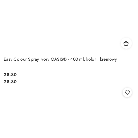
Easy Colour Spray Ivory OASIS® - 400 ml, kolor : kremowy
28.80
Cena:
Cena:
28.80