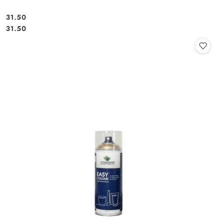
31.50
Cena:
Cena:
31.50