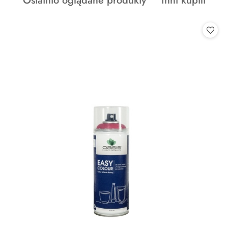
Ostatnio oglądane produkty
Inni kupili
statusie:
o
o
statusie:
statusie: