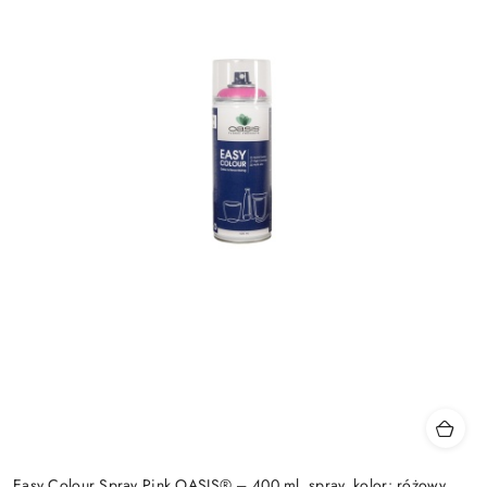
Easy Colour Spray Pink OASIS® – 400 ml, spray, kolor: różowy