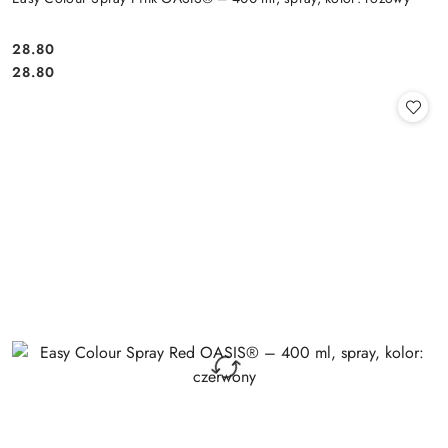
28.80
Cena:
Cena:
28.80