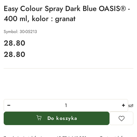
Easy Colour Spray Dark Blue OASIS® -
400 ml, kolor : granat
Symbol:
30-05213
cena:
28.80
28.80
Cena:
Ilość
szt
Do koszyka