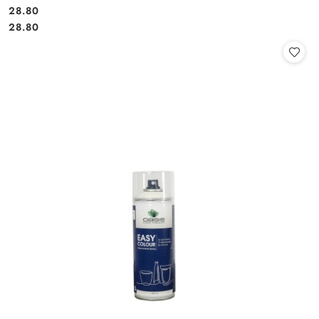
28.80
Cena:
Cena:
28.80