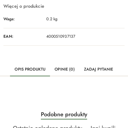
Więcej o produkcie
Waga:
0.2 kg
EAN:
4000510937137
OPIS PRODUKTU
OPINIE (0)
ZADAJ PYTANIE
Produkty
Podobne produkty
Pomiń karuzelę produktów
o
Produkty
Produkty