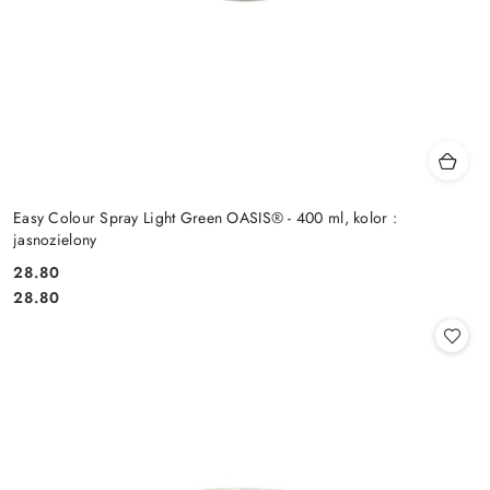
Easy Colour Spray Light Green OASIS® - 400 ml, kolor :
jasnozielony
28.80
Cena:
Cena:
28.80