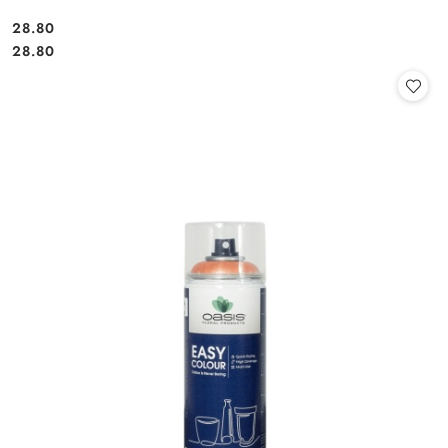
28.80
Cena:
Cena:
28.80