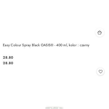
Easy Colour Spray Black OASIS® - 400 ml, kolor : czarny
28.80
Cena:
Cena:
28.80