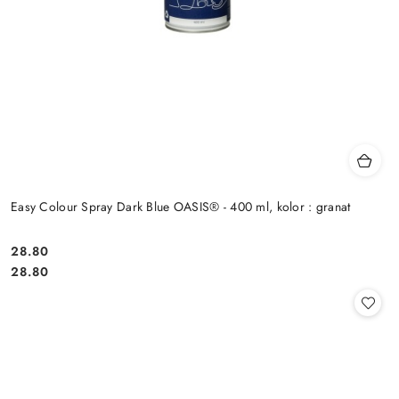
Easy Colour Spray Dark Blue OASIS® - 400 ml, kolor : granat
28.80
Cena:
Cena:
28.80