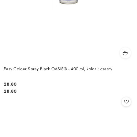
Easy Colour Spray Black OASIS® - 400 ml, kolor : czarny
28.80
Cena:
Cena:
28.80