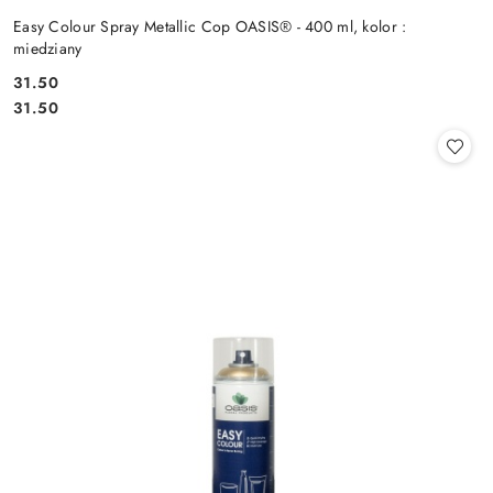
Easy Colour Spray Metallic Cop OASIS® - 400 ml, kolor :
miedziany
31.50
Cena:
Cena:
31.50