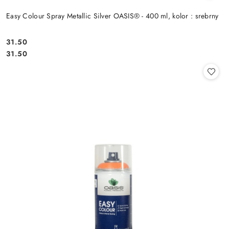
Easy Colour Spray Metallic Silver OASIS® - 400 ml, kolor : srebrny
31.50
Cena:
Cena:
31.50