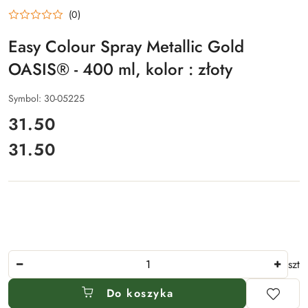
(0)
Easy Colour Spray Metallic Gold
OASIS® - 400 ml, kolor : złoty
Symbol:
30-05225
cena:
31.50
31.50
Cena:
Ilość
szt
Do koszyka