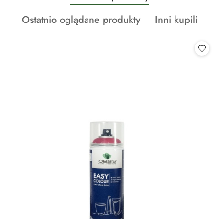
Pomiń karuzelę produktów
o
Produkty
Produkty
Ostatnio oglądane produkty
Inni kupili
statusie:
o
o
statusie:
statusie: