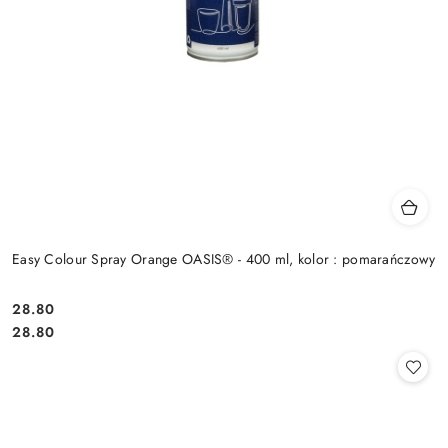
Easy Colour Spray Orange OASIS® - 400 ml, kolor : pomarańczowy
28.80
Cena:
Cena:
28.80