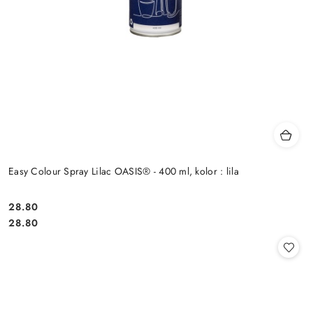
Easy Colour Spray Lilac OASIS® - 400 ml, kolor : lila
28.80
Cena:
Cena:
28.80