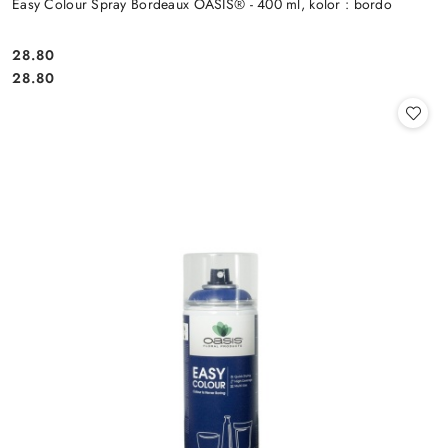
Easy Colour Spray Bordeaux OASIS® - 400 ml, kolor : bordo
28.80
Cena:
Cena:
28.80