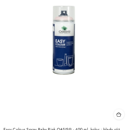
Easy Colour Spray Baby Pink OASIS® - 400 ml, kolor : blady róż