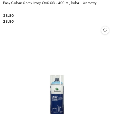
Easy Colour Spray Ivory OASIS® - 400 ml, kolor : kremowy
28.80
Cena:
Cena:
28.80