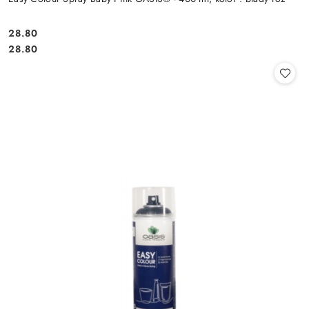
28.80
Cena:
Cena:
28.80