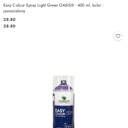
Easy Colour Spray Light Green OASIS® - 400 ml, kolor :
jasnozielony
28.80
Cena:
Cena:
28.80