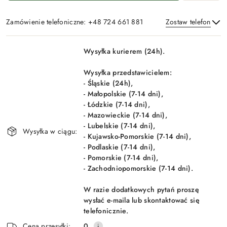
Zamówienie telefoniczne: +48 724 661 881
Zostaw telefon
Dostępność
Wysyłka kurierem (24h).
i
Wyślij
dostawa
Wysyłka przedstawicielem:
- Śląskie (24h),
- Małopolskie (7-14 dni),
- Łódzkie (7-14 dni),
- Mazowieckie (7-14 dni),
- Lubelskie (7-14 dni),
Wysyłka w ciągu:
- Kujawsko-Pomorskie (7-14 dni),
- Podlaskie (7-14 dni),
- Pomorskie (7-14 dni),
- Zachodniopomorskie (7-14 dni).
W razie dodatkowych pytań proszę
wysłać e-maila lub skontaktować się
telefonicznie.
Cena przesyłki:
0