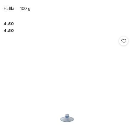
Haftki – 100 g
4.50
Cena:
Cena:
4.50