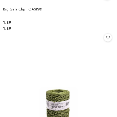
Big Gala Clip | OASIS®
1.89
Cena:
Cena:
1.89