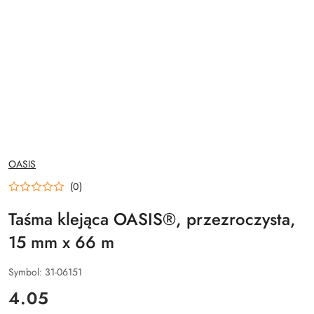
NAZWA
OASIS
PRODUCENTA:
(0)
Taśma klejąca OASIS®, przezroczysta,
15 mm x 66 m
Symbol:
31-06151
cena:
4.05