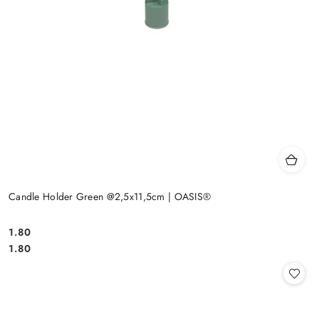
Candle Holder Green @2,5x11,5cm | OASIS®
1.80
Cena:
Cena:
1.80