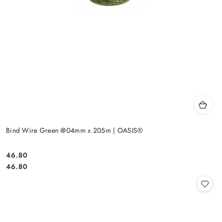
Bind Wire Green @04mm x 205m | OASIS®
46.80
Cena:
Cena:
46.80