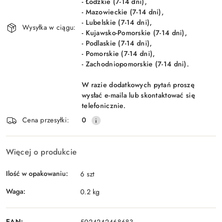
- Łódzkie (7-14 dni),
- Mazowieckie (7-14 dni),
- Lubelskie (7-14 dni),
Wysyłka w ciągu:
- Kujawsko-Pomorskie (7-14 dni),
- Podlaskie (7-14 dni),
- Pomorskie (7-14 dni),
- Zachodniopomorskie (7-14 dni).
W razie dodatkowych pytań proszę
wysłać e-maila lub skontaktować się
telefonicznie.
Cena przesyłki:
0
Więcej o produkcie
Ilość w opakowaniu:
6 szt
Waga:
0.2 kg
EAN:
5024242468683