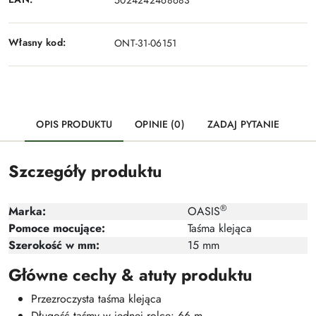
Własny kod:
ONT-31-06151
OPIS PRODUKTU
OPINIE (0)
ZADAJ PYTANIE
Szczegóły produktu
®
Marka:
OASIS
Pomoce mocujące:
Taśma klejąca
Szerokość w mm:
15 mm
Główne cechy & atuty produktu
Przezroczysta taśma klejąca
Długość taśmy w jednej rolce: 66 m