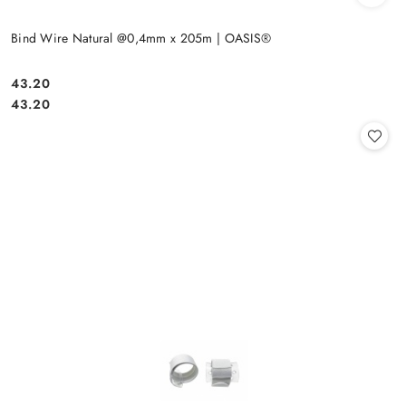
Bind Wire Natural @0,4mm x 205m | OASIS®
43.20
Cena:
Cena:
43.20