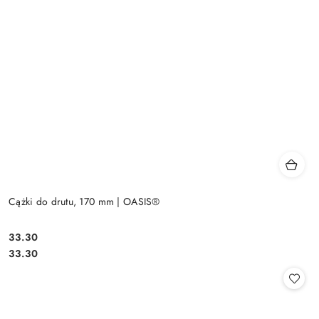
Cążki do drutu, 170 mm | OASIS®
33.30
Cena:
Cena:
33.30