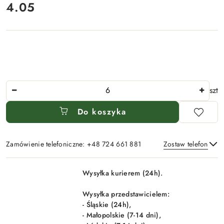
4.05
Cena:
Ilość
szt
Do koszyka
Zamówienie telefoniczne: +48 724 661 881
Zostaw telefon
Dostępność
Wysyłka kurierem (24h).
i
Wyślij
dostawa
Wysyłka przedstawicielem:
- Śląskie (24h),
- Małopolskie (7-14 dni),