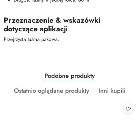
Przeznaczenie & wskazówki
dotyczące aplikacji
Przejrzysta taśma pakowa.
Produkty
Podobne produkty
Pomiń karuzelę produktów
o
Produkty
Produkty
Ostatnio oglądane produkty
Inni kupili
statusie:
o
o
statusie:
statusie: