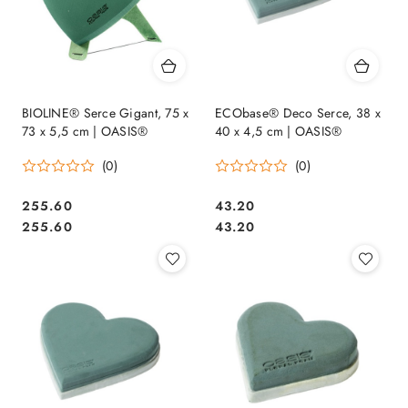
BIOLINE® Serce Gigant, 75 x
ECObase® Deco Serce, 38 x
73 x 5,5 cm | OASIS®
40 x 4,5 cm | OASIS®
(0)
(0)
255.60
43.20
Cena:
Cena:
Cena:
Cena:
255.60
43.20