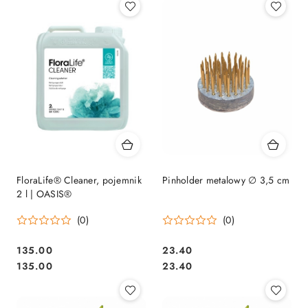
FloraLife® Cleaner, pojemnik
Pinholder metalowy ∅ 3,5 cm
2 l | OASIS®
(0)
(0)
135.00
23.40
Cena:
Cena:
Cena:
Cena:
135.00
23.40