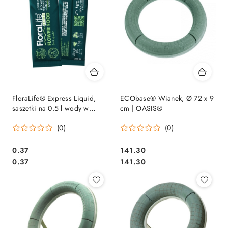
FloraLife® Express Liquid,
ECObase® Wianek, Ø 72 x 9
saszetki na 0.5 l wody w
cm | OASIS®
przezroczystym pudełku, 1000
(0)
(0)
szt.
0.37
141.30
Cena:
Cena:
Cena:
Cena:
0.37
141.30