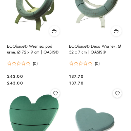
ECObase® Wieniec pod
ECObase® Deco Wianek, Ø
urnę, Ø 72 x 9 cm | OASIS®
52 x 7 cm | OASIS®
(0)
(0)
243.00
137.70
Cena:
Cena:
Cena:
Cena:
243.00
137.70