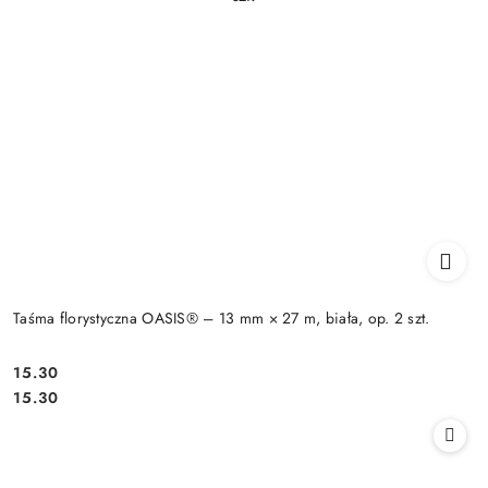
Taśma florystyczna OASIS® – 13 mm × 27 m, biała, op. 2 szt.
15.30
Cena:
Cena:
15.30