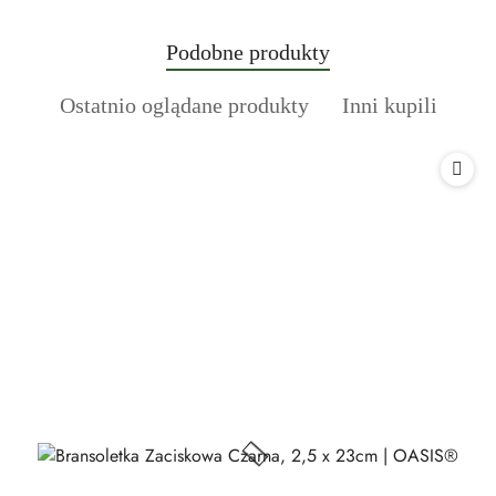
Produkty
Podobne produkty
Pomiń karuzelę produktów
o
Produkty
Produkty
Ostatnio oglądane produkty
Inni kupili
statusie:
o
o
statusie:
statusie: