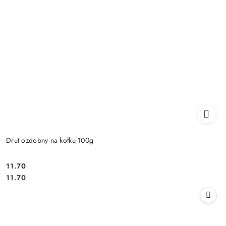
Drut ozdobny na kołku 100g
11.70
Cena:
Cena:
11.70