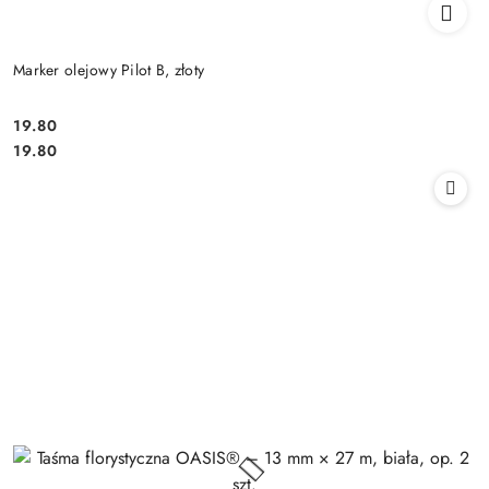
Marker olejowy Pilot B, złoty
19.80
Cena:
Cena:
19.80