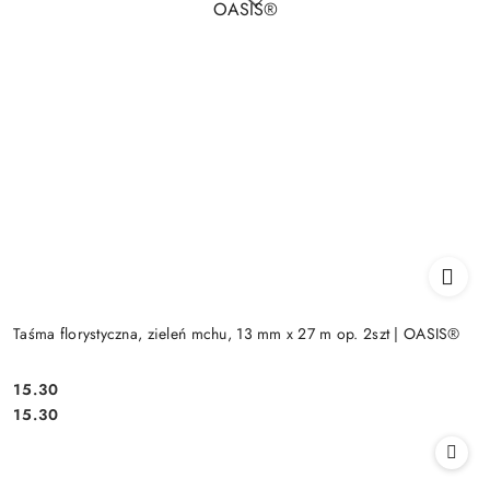
Taśma florystyczna, zieleń mchu, 13 mm x 27 m op. 2szt | OASIS®
15.30
Cena:
Cena:
15.30