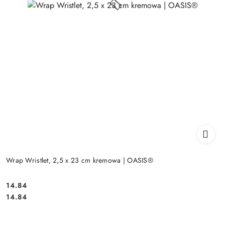
Wrap Wristlet, 2,5 x 23 cm kremowa | OASIS®
14.84
Cena:
Cena:
14.84