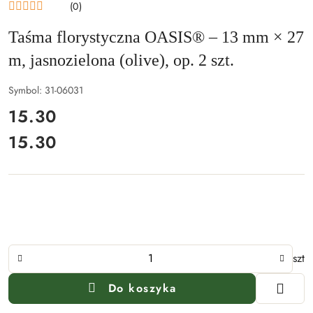
(0)
Taśma florystyczna OASIS® – 13 mm × 27
m, jasnozielona (olive), op. 2 szt.
Symbol:
31-06031
cena:
15.30
15.30
Cena:
Ilość
szt
Do koszyka