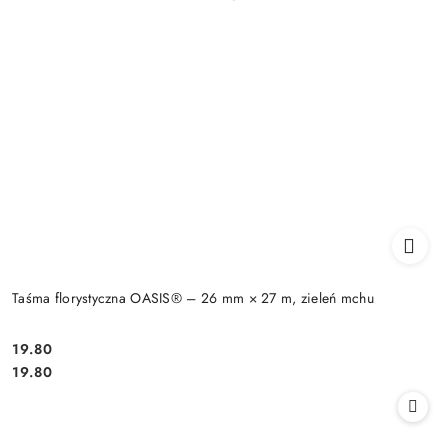
Taśma florystyczna OASIS® – 26 mm × 27 m, zieleń mchu
19.80
Cena:
Cena:
19.80