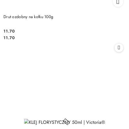
Drut ozdobny na kołku 100g
11.70
Cena:
Cena:
11.70