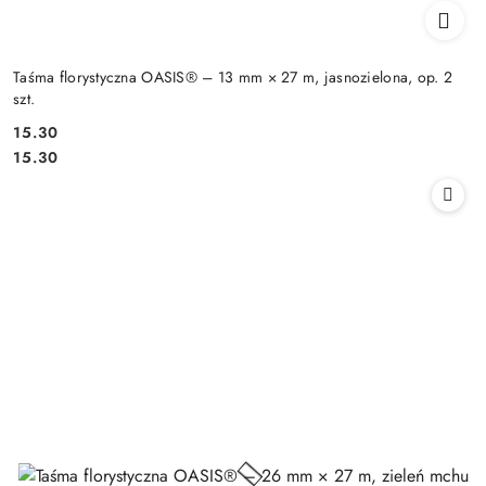
Taśma florystyczna OASIS® – 13 mm × 27 m, jasnozielona, op. 2
szt.
15.30
Cena:
Cena:
15.30