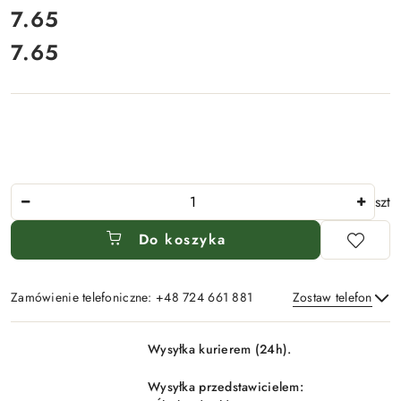
cena:
7.65
7.65
Cena:
Ilość
szt
Do koszyka
Zamówienie telefoniczne: +48 724 661 881
Zostaw telefon
Dostępność
Wysyłka kurierem (24h).
i
Wyślij
dostawa
Wysyłka przedstawicielem: