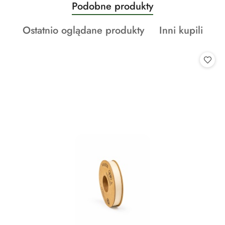
Produkty
Podobne produkty
Pomiń karuzelę produktów
o
Produkty
Produkty
Ostatnio oglądane produkty
Inni kupili
statusie:
o
o
statusie:
statusie: