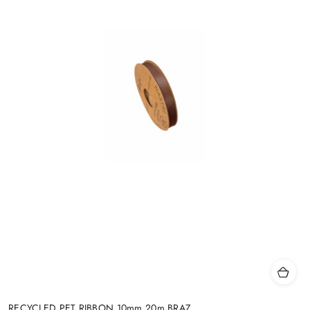
RECYCLED PET RIBBON 10mm 20m BRĄZ