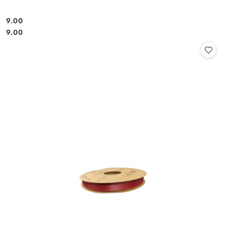
9.00
Cena:
Cena:
9.00