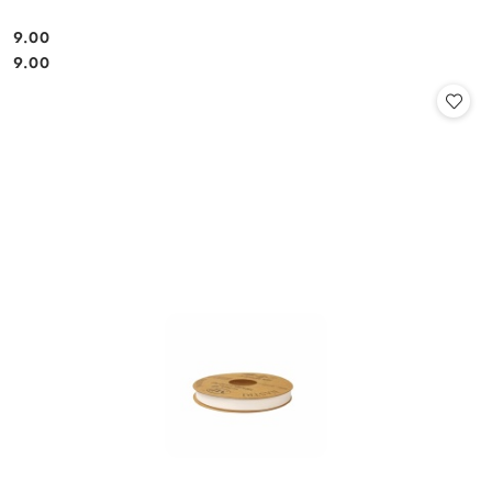
9.00
Cena:
Cena:
9.00