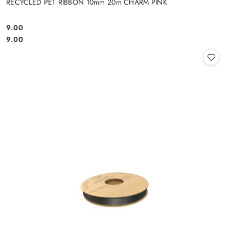
RECYCLED PET RIBBON 10mm 20m CHARM PINK
9.00
Cena:
Cena:
9.00