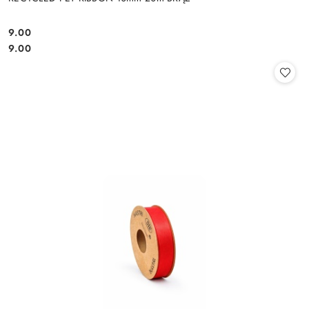
9.00
Cena:
Cena:
9.00