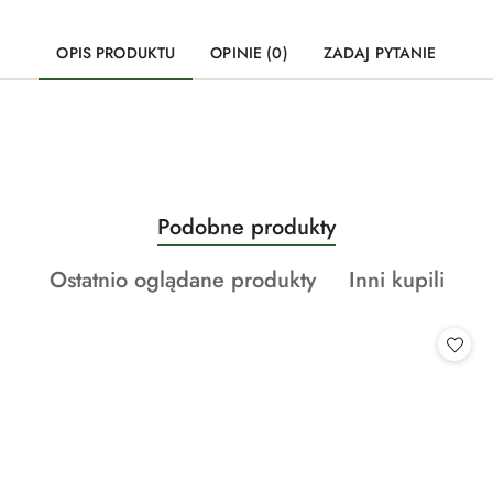
OPIS PRODUKTU
OPINIE (0)
ZADAJ PYTANIE
Produkty
Podobne produkty
Pomiń karuzelę produktów
o
Produkty
Produkty
Ostatnio oglądane produkty
Inni kupili
statusie:
o
o
statusie:
statusie: