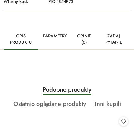
Własny kod:
PIO-4854P73
OPIS
PARAMETRY
OPINIE
ZADAJ
PRODUKTU
(0)
PYTANIE
Produkty
Podobne produkty
Pomiń karuzelę produktów
o
Produkty
Produkty
Ostatnio oglądane produkty
Inni kupili
statusie:
o
o
statusie:
statusie: