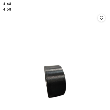
4.68
Cena:
Cena:
4.68