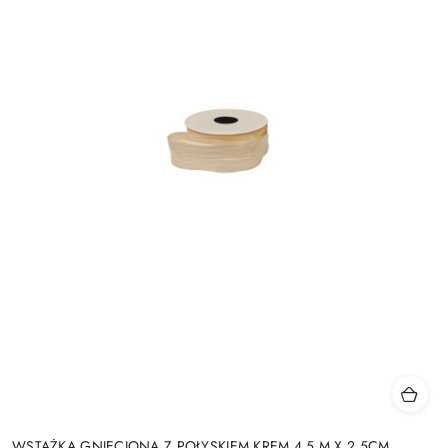
WSTĄŻKA GNIECIONA Z POŁYSKIEM KREM 4,5 M X 2,5CM