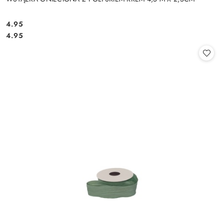
4.95
Cena:
Cena:
4.95