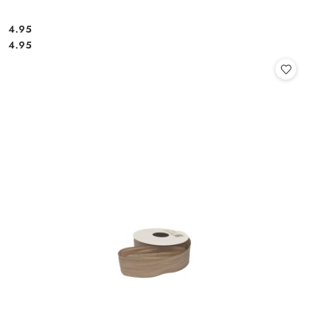
4.95
Cena:
Cena:
4.95