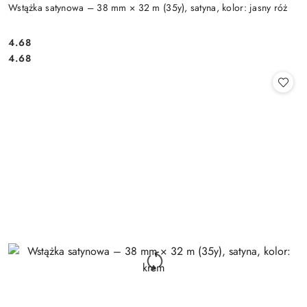
Wstążka satynowa – 38 mm × 32 m (35y), satyna, kolor: jasny róż
4.68
Cena:
Cena:
4.68