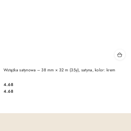
Wstążka satynowa – 38 mm × 32 m (35y), satyna, kolor: krem
4.68
Cena:
Cena:
4.68