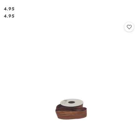
4.95
Cena:
Cena:
4.95