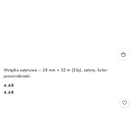
Wstążka satynowa – 38 mm × 32 m (35y), satyna, kolor:
jasnoniebieski
4.68
Cena:
Cena:
4.68