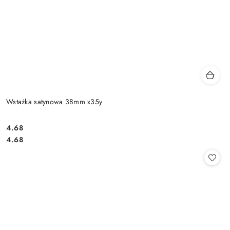
Wstażka satynowa 38mm x35y
4.68
Cena:
Cena:
4.68