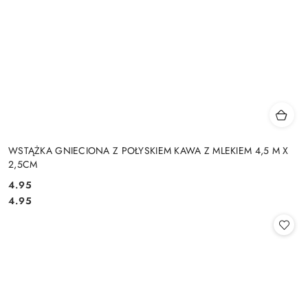
WSTĄŻKA GNIECIONA Z POŁYSKIEM KAWA Z MLEKIEM 4,5 M X
2,5CM
4.95
Cena:
Cena:
4.95