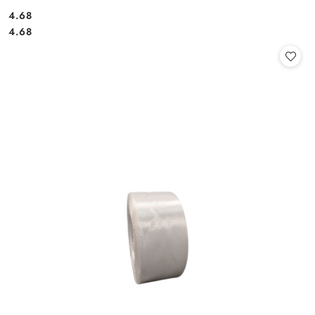
4.68
Cena:
Cena:
4.68