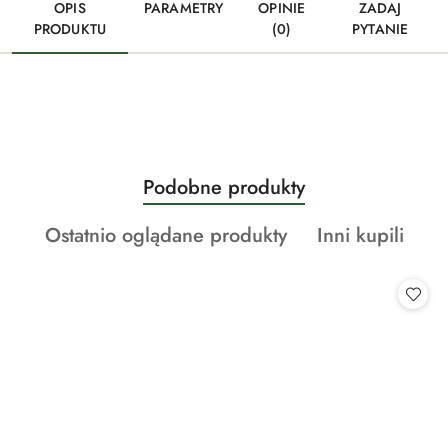
OPIS
PARAMETRY
OPINIE
ZADAJ
PRODUKTU
(0)
PYTANIE
Produkty
Podobne produkty
Pomiń karuzelę produktów
o
Produkty
Produkty
Ostatnio oglądane produkty
Inni kupili
statusie:
o
o
statusie:
statusie: