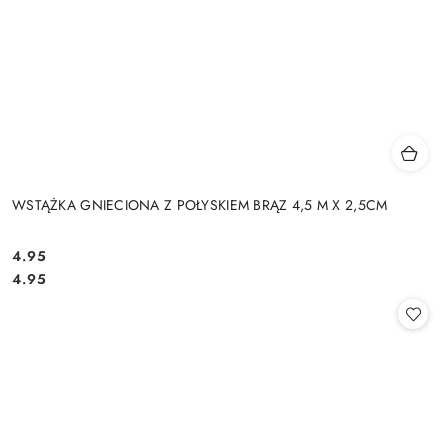
WSTĄŻKA GNIECIONA Z POŁYSKIEM BRĄZ 4,5 M X 2,5CM
4.95
Cena:
Cena:
4.95