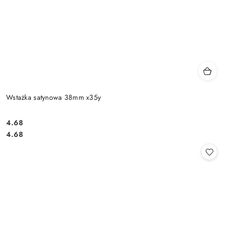
Wstażka satynowa 38mm x35y
4.68
Cena:
Cena:
4.68