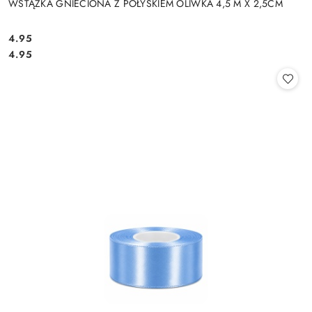
WSTĄŻKA GNIECIONA Z POŁYSKIEM OLIWKA 4,5 M X 2,5CM
4.95
Cena:
Cena:
4.95