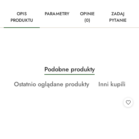
OPIS
PARAMETRY
OPINIE
ZADAJ
PRODUKTU
(0)
PYTANIE
Produkty
Podobne produkty
Pomiń karuzelę produktów
o
Produkty
Produkty
Ostatnio oglądane produkty
Inni kupili
statusie:
o
o
statusie:
statusie: