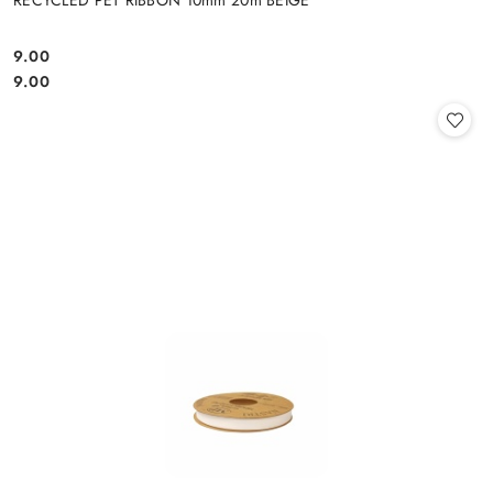
RECYCLED PET RIBBON 10mm 20m BEIGE
9.00
Cena:
Cena:
9.00