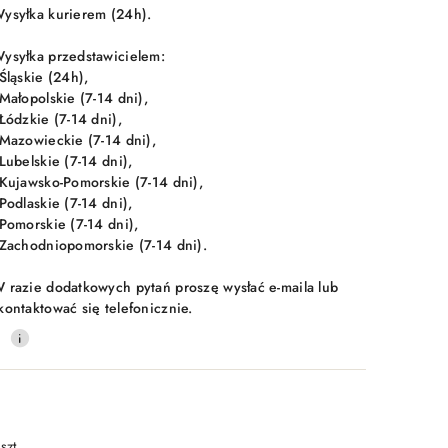
ysyłka kurierem (24h).
ysyłka przedstawicielem:
 Śląskie (24h),
 Małopolskie (7-14 dni),
 Łódzkie (7-14 dni),
 Mazowieckie (7-14 dni),
 Lubelskie (7-14 dni),
 Kujawsko-Pomorskie (7-14 dni),
 Podlaskie (7-14 dni),
 Pomorskie (7-14 dni),
 Zachodniopomorskie (7-14 dni).
 razie dodatkowych pytań proszę wysłać e-maila lub
kontaktować się telefonicznie.
0
szt