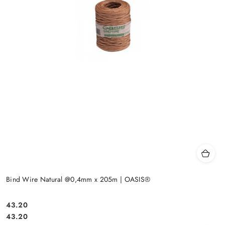
Bind Wire Natural @0,4mm x 205m | OASIS®
43.20
Cena:
Cena:
43.20