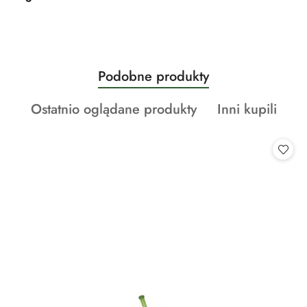
Produkty
Podobne produkty
Pomiń karuzelę produktów
o
Produkty
Produkty
Ostatnio oglądane produkty
Inni kupili
statusie:
o
o
statusie:
statusie: