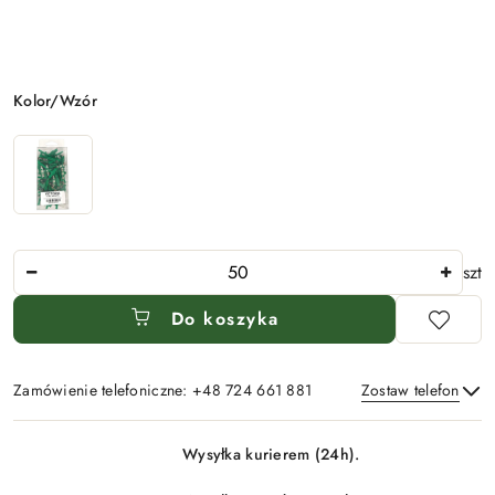
Wariant
Kolor/Wzór
Ilość
szt
Do koszyka
Zamówienie telefoniczne: +48 724 661 881
Zostaw telefon
Dostępność
Wysyłka kurierem (24h).
i
Wyślij