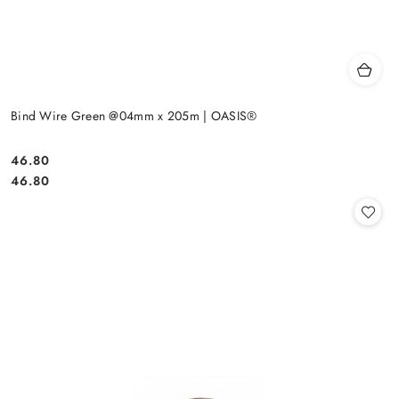
Bind Wire Green @04mm x 205m | OASIS®
46.80
Cena:
Cena:
46.80