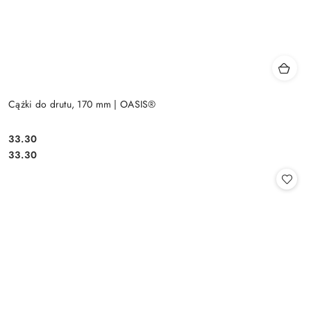
Cążki do drutu, 170 mm | OASIS®
33.30
Cena:
Cena:
33.30