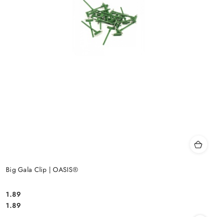
Big Gala Clip | OASIS®
1.89
Cena:
Cena:
1.89