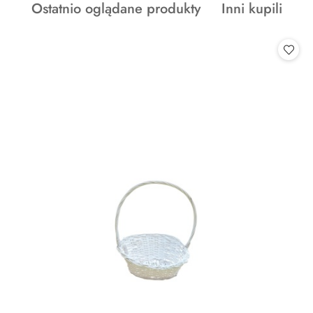
Produkty
Produkty
Ostatnio oglądane produkty
Inni kupili
statusie:
o
o
statusie:
statusie: