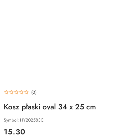
(0)
Kosz płaski oval 34 x 25 cm
Symbol:
HY202583C
cena:
15.30