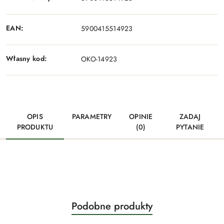
EAN:
5900415514923
Własny kod:
OKO-14923
OPIS
PARAMETRY
OPINIE
ZADAJ
PRODUKTU
(0)
PYTANIE
Produkty
Podobne produkty
Pomiń karuzelę produktów
o