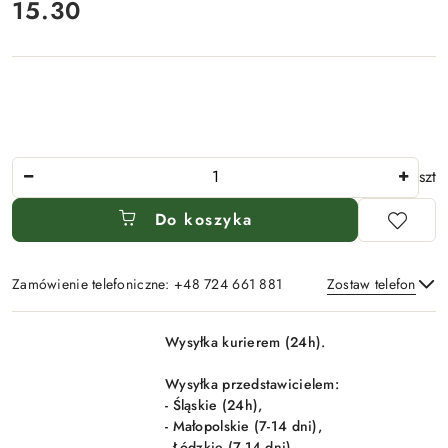
15.30
Cena:
Ilość
szt
Do koszyka
Zamówienie telefoniczne: +48 724 661 881
Zostaw telefon
Dostępność
Wysyłka kurierem (24h).
i
Wyślij
dostawa
Wysyłka przedstawicielem:
- Śląskie (24h),
- Małopolskie (7-14 dni),
- Łódzkie (7-14 dni),