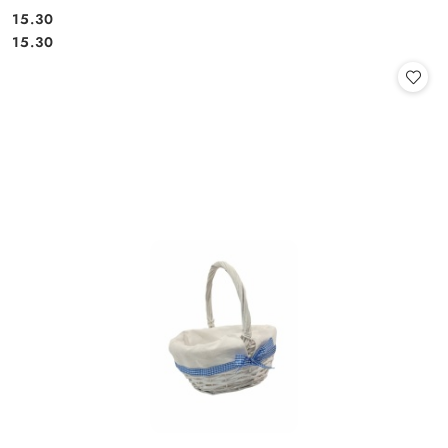
15.30
Cena:
Cena:
15.30