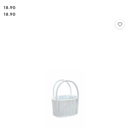
18.90
Cena:
Cena:
18.90