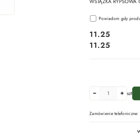
WSTĄŻKA RYPSOWA 
Powiadom gdy produk
cena:
11.25
11.25
Cena:
Ilość
szt
Zamówienie telefoniczne
Dostępność
W
i