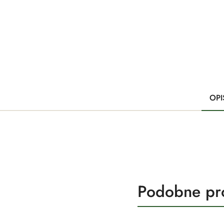
OPI
Produkty
Podobne pr
Pomiń karuzelę produktów
o