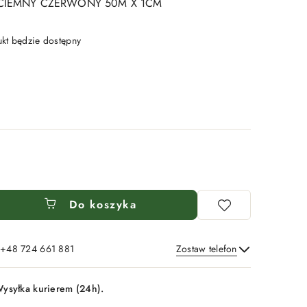
CIEMNY CZERWONY 50M X 1CM
t będzie dostępny
Do koszyka
: +48 724 661 881
Zostaw telefon
Wyślij
ysyłka kurierem (24h).