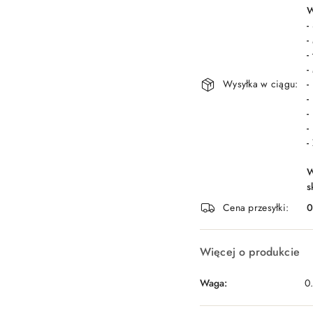
dostawa
W
-
-
-
-
Wysyłka w ciągu:
-
-
-
-
-
W
s
Cena przesyłki:
Więcej o produkcie
Waga:
0