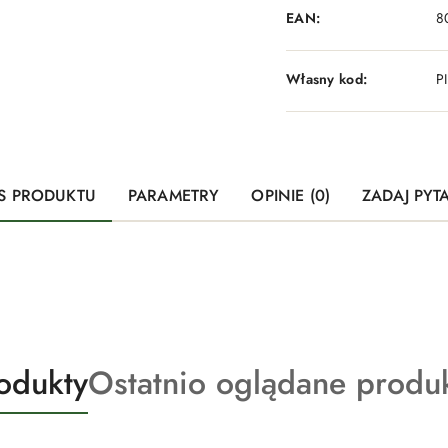
EAN:
8
Własny kod:
P
S PRODUKTU
PARAMETRY
OPINIE (0)
ZADAJ PYT
Produkty
odukty
Ostatnio oglądane produ
o