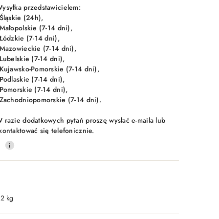
ysyłka przedstawicielem:
 Śląskie (24h),
 Małopolskie (7-14 dni),
 Łódzkie (7-14 dni),
 Mazowieckie (7-14 dni),
 Lubelskie (7-14 dni),
 Kujawsko-Pomorskie (7-14 dni),
 Podlaskie (7-14 dni),
 Pomorskie (7-14 dni),
 Zachodniopomorskie (7-14 dni).
 razie dodatkowych pytań proszę wysłać e-maila lub
kontaktować się telefonicznie.
0
.2 kg