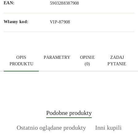
EAN:
5903288387908
Własny kod:
VIP-87908
OPIS
PARAMETRY
OPINIE
ZADAJ
PRODUKTU
(0)
PYTANIE
Produkty
Podobne produkty
Pomiń karuzelę produktów
o
Produkty
Produkty
Ostatnio oglądane produkty
Inni kupili
statusie:
o
o