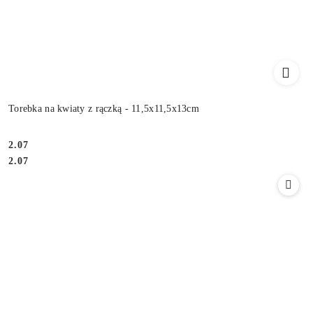
Torebka na kwiaty z rączką - 11,5x11,5x13cm
2.07
Cena:
Cena:
2.07