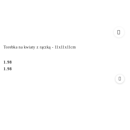
Torebka na kwiaty z rączką - 11x11x11cm
1.98
Cena:
Cena:
1.98