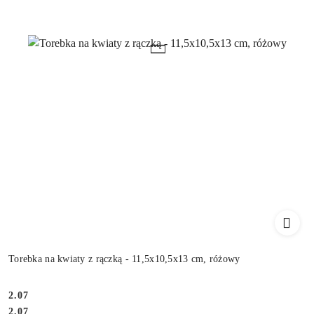
Torebka na kwiaty z rączką - 11,5x10,5x13 cm, różowy
2.07
Cena:
Cena:
2.07