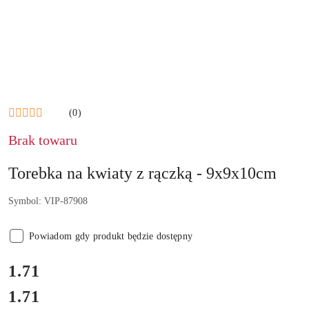
(0)
Brak towaru
Torebka na kwiaty z rączką - 9x9x10cm
Symbol:
VIP-87908
Powiadom gdy produkt będzie dostępny
cena:
1.71
1.71
Cena: