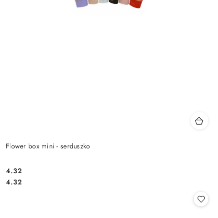
Flower box mini - serduszko
4.32
Cena:
Cena:
4.32