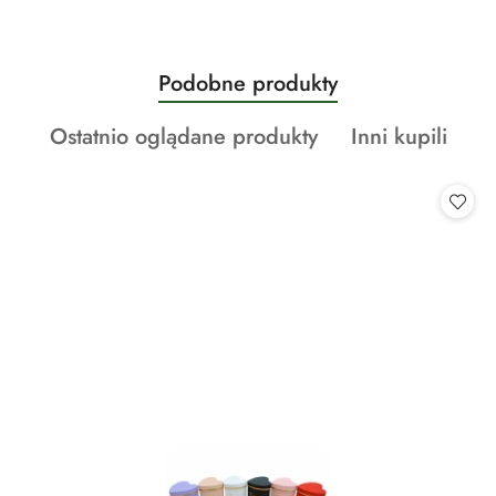
Produkty
Podobne produkty
Pomiń karuzelę produktów
o
Produkty
Produkty
Ostatnio oglądane produkty
Inni kupili
statusie:
o
o
statusie:
statusie: