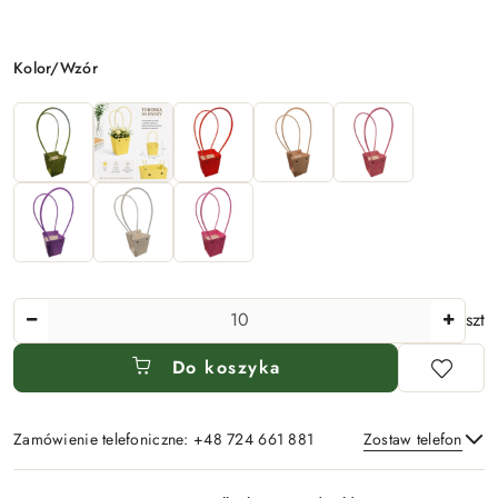
Wariant
Kolor/Wzór
Ilość
szt
Do koszyka
Zamówienie telefoniczne: +48 724 661 881
Zostaw telefon
Dostępność