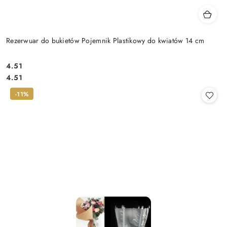
Rezerwuar do bukietów Pojemnik Plastikowy do kwiatów 14 cm
4.51
Cena:
Cena:
4.51
-11%