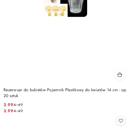
Rezerwuar do bukietów Pojemnik Plastikowy do kwiatów 14 cm - op.
20 sztuk
3.99
4.49
Cena
Cena
3.99
4.49
Cena
Cena
promocyjna:
przed
promocyjna:
przed
promocją:
promocją: