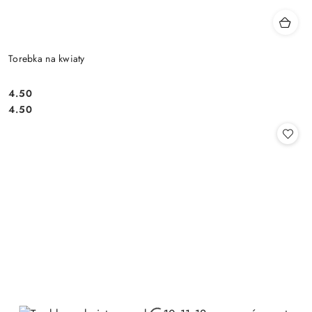
Torebka na kwiaty
4.50
Cena:
Cena:
4.50