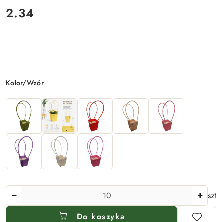
2.34
Cena:
Wariant
Kolor/Wzór
Ilość
szt
Do koszyka