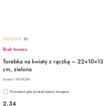
(0)
Brak towaru
Torebka na kwiaty z rączką – 22×10×13
cm, zielona
Symbol:
VIP-88240
Powiadom gdy produkt będzie dostępny
cena:
2.34