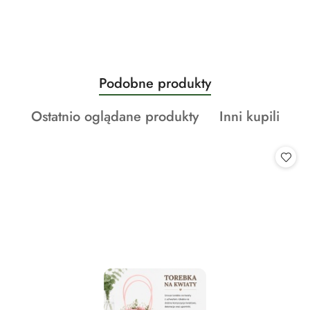
Produkty
Podobne produkty
Pomiń karuzelę produktów
o
Produkty
Produkty
Ostatnio oglądane produkty
Inni kupili
statusie:
o
o
statusie:
statusie: