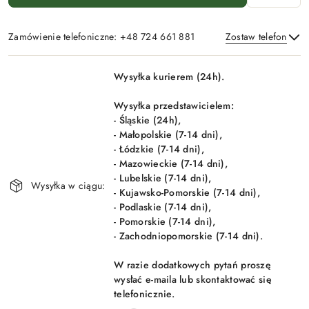
Zamówienie telefoniczne: +48 724 661 881
Zostaw telefon
Dostępność
Wysyłka kurierem (24h).
i
Wyślij
dostawa
Wysyłka przedstawicielem:
- Śląskie (24h),
- Małopolskie (7-14 dni),
- Łódzkie (7-14 dni),
- Mazowieckie (7-14 dni),
- Lubelskie (7-14 dni),
Wysyłka w ciągu:
- Kujawsko-Pomorskie (7-14 dni),
- Podlaskie (7-14 dni),
- Pomorskie (7-14 dni),
- Zachodniopomorskie (7-14 dni).
W razie dodatkowych pytań proszę
wysłać e-maila lub skontaktować się
telefonicznie.