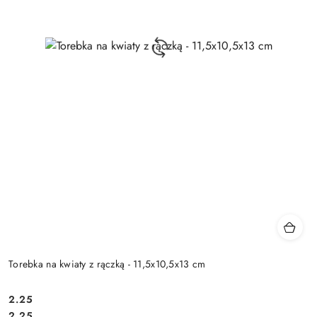
Torebka na kwiaty z rączką - 11,5x10,5x13 cm
2.25
Cena:
Cena:
2.25