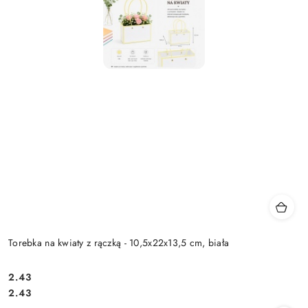
Torebka na kwiaty z rączką - 10,5x22x13,5 cm, biała
2.43
Cena:
Cena:
2.43