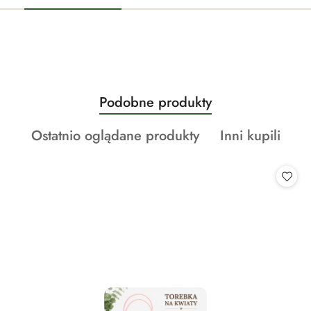
Produkty
Podobne produkty
Pomiń karuzelę produktów
o
Produkty
Produkty
Ostatnio oglądane produkty
Inni kupili
statusie:
o
o
statusie:
statusie: