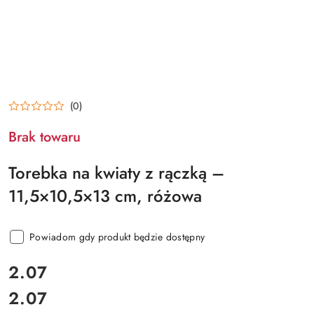
(0)
Brak towaru
Torebka na kwiaty z rączką –
11,5×10,5×13 cm, różowa
Powiadom gdy produkt będzie dostępny
cena:
2.07
2.07
Cena: