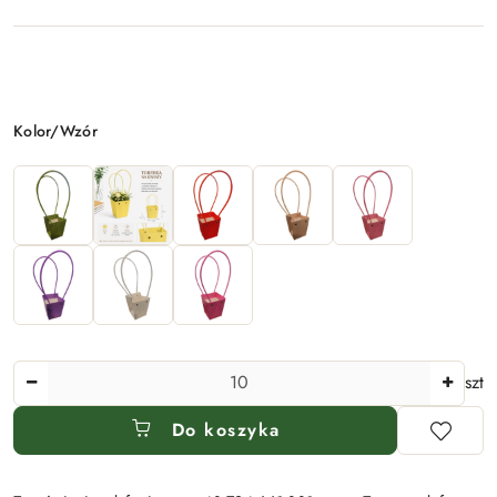
Wariant
Kolor/Wzór
Ilość
szt
Do koszyka