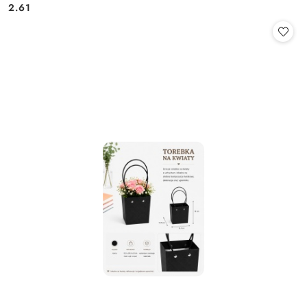
Cena:
Cena:
2.61