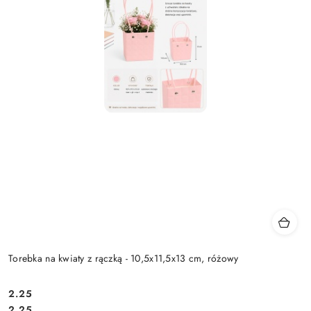
Torebka na kwiaty z rączką - 10,5x11,5x13 cm, różowy
2.25
Cena:
Cena:
2.25