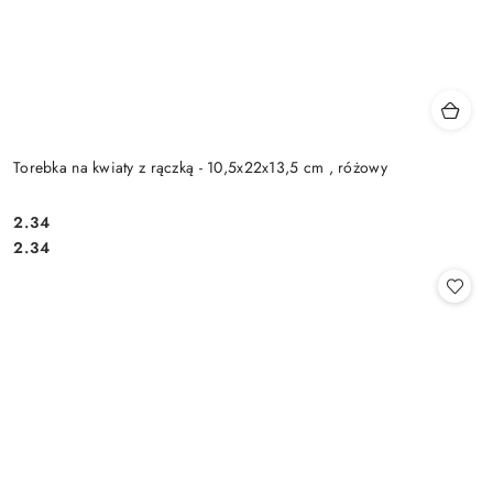
Torebka na kwiaty z rączką - 10,5x22x13,5 cm , różowy
2.34
Cena:
Cena:
2.34