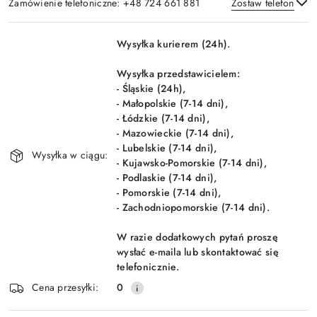
Zamówienie telefoniczne: +48 724 661 881
Zostaw telefon
Dostępność
Wysyłka kurierem (24h).
i
Wyślij
dostawa
Wysyłka przedstawicielem:
- Śląskie (24h),
- Małopolskie (7-14 dni),
- Łódzkie (7-14 dni),
- Mazowieckie (7-14 dni),
- Lubelskie (7-14 dni),
Wysyłka w ciągu:
- Kujawsko-Pomorskie (7-14 dni),
- Podlaskie (7-14 dni),
- Pomorskie (7-14 dni),
- Zachodniopomorskie (7-14 dni).
W razie dodatkowych pytań proszę
wysłać e-maila lub skontaktować się
telefonicznie.
Cena przesyłki:
0