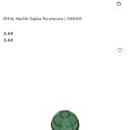
IDEAL Maxlife Gąbka florystyczna | OASIS®
3.60
Cena:
Cena:
3.60