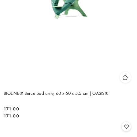
BIOLINE® Serce pod urnę, 60 x 60 x 5,5 cm | OASIS®
171.00
Cena:
Cena:
171.00