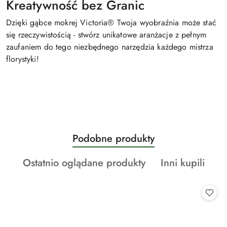
Kreatywność bez Granic
Dzięki gąbce mokrej Victoria® Twoja wyobraźnia może stać
się rzeczywistością - stwórz unikatowe aranżacje z pełnym
zaufaniem do tego niezbędnego narzędzia każdego mistrza
florystyki!
Produkty
Podobne produkty
Pomiń karuzelę produktów
o
Produkty
Produkty
Ostatnio oglądane produkty
Inni kupili
statusie:
o
o
statusie:
statusie: