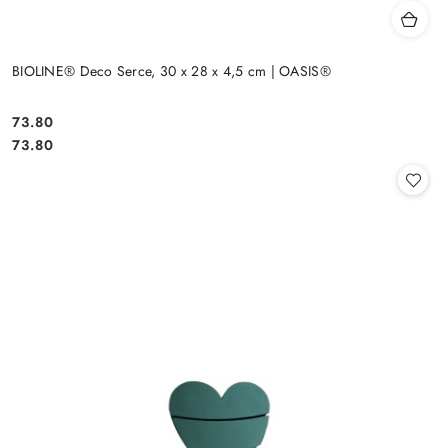
BIOLINE® Deco Serce, 30 x 28 x 4,5 cm | OASIS®
73.80
Cena:
Cena:
73.80