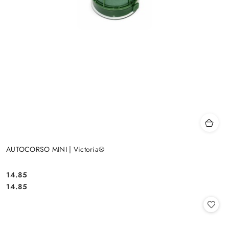
AUTOCORSO MINI | Victoria®
14.85
Cena:
Cena:
14.85