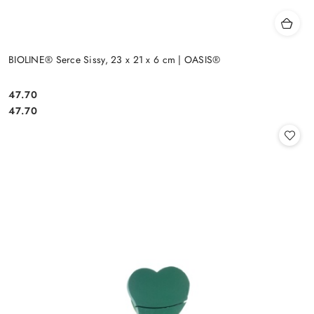
BIOLINE® Serce Sissy, 23 x 21 x 6 cm | OASIS®
47.70
Cena:
Cena:
47.70