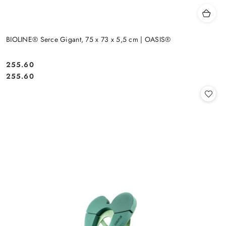
BIOLINE® Serce Gigant, 75 x 73 x 5,5 cm | OASIS®
255.60
Cena:
Cena:
255.60