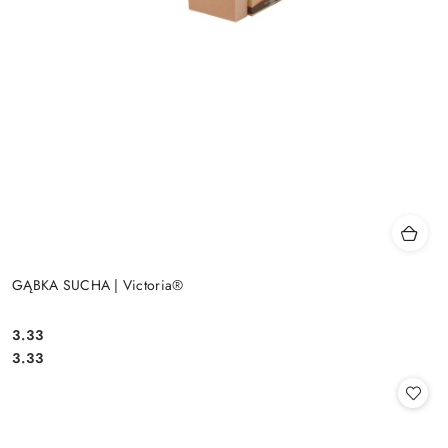
GĄBKA SUCHA | Victoria®
3.33
Cena:
Cena:
3.33