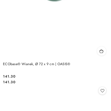
ECObase® Wianek, Ø 72 x 9 cm | OASIS®
141.30
Cena:
Cena:
141.30