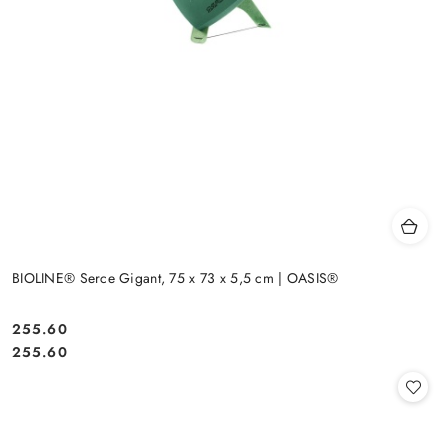
BIOLINE® Serce Gigant, 75 x 73 x 5,5 cm | OASIS®
255.60
Cena:
Cena:
255.60