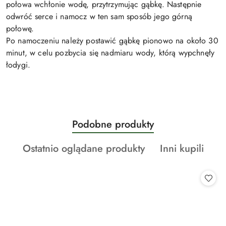
połowa wchłonie wodę, przytrzymując gąbkę. Następnie
odwróć serce i namocz w ten sam sposób jego górną
połowę.
Po namoczeniu należy postawić gąbkę pionowo na około 30
minut, w celu pozbycia się nadmiaru wody, którą wypchnęły
łodygi.
Produkty
Podobne produkty
Pomiń karuzelę produktów
o
Produkty
Produkty
Ostatnio oglądane produkty
Inni kupili
statusie:
o
o
statusie:
statusie: