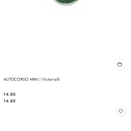
AUTOCORSO MINI | Victoria®
14.85
Cena:
Cena:
14.85