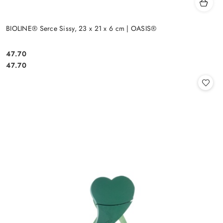
BIOLINE® Serce Sissy, 23 x 21 x 6 cm | OASIS®
47.70
Cena:
Cena:
47.70