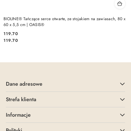
BIOLINE® Tańczące serce otwarte, ze stojakiem na zawiasach, 80 x
60 x 5,5 cm | OASIS®
119.70
Cena:
Cena:
119.70
Dane adresowe
Strefa klienta
Informacje
Polityki