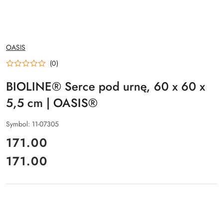
NAZWA
OASIS
PRODUCENTA:
(0)
BIOLINE® Serce pod urnę, 60 x 60 x
5,5 cm | OASIS®
Symbol:
11-07305
cena:
171.00
171.00
Cena: