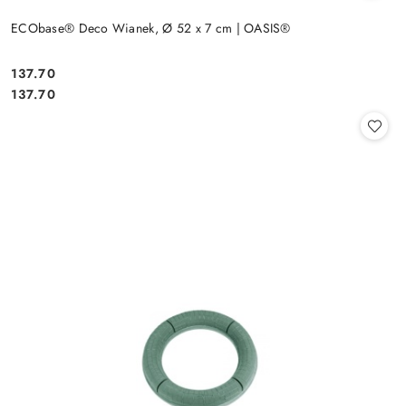
ECObase® Deco Wianek, Ø 52 x 7 cm | OASIS®
137.70
Cena:
Cena:
137.70