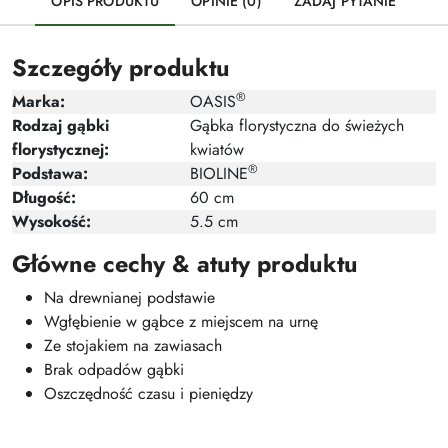
OPIS PRODUKTU
OPINIE (0)
ZADAJ PYTANIE
Szczegóły produktu
®
Marka:
OASIS
Rodzaj gąbki
Gąbka florystyczna do świeżych
florystycznej:
kwiatów
®
Podstawa:
BIOLINE
Długość:
60 cm
Wysokość:
5.5 cm
Główne cechy & atuty produktu
Na drewnianej podstawie
Wgłębienie w gąbce z miejscem na urnę
Ze stojakiem na zawiasach
Brak odpadów gąbki
Oszczędność czasu i pieniędzy