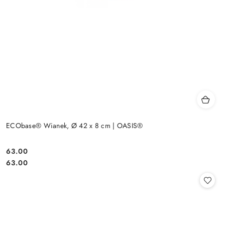
ECObase® Wianek, Ø 42 x 8 cm | OASIS®
63.00
Cena:
Cena:
63.00