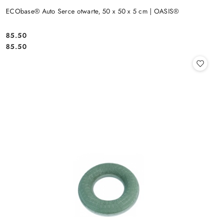
ECObase® Auto Serce otwarte, 50 x 50 x 5 cm | OASIS®
85.50
Cena:
Cena:
85.50