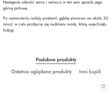
Następnie odwróć serce i namocz w ten sam sposób jego
górną połowę.
Po namoczeniu należy postawić gąbkę pionowo na około 30
minut, w celu pozbycia się nadmiaru wody, którą wypchnęły
łodygi.
Produkty
Podobne produkty
Pomiń karuzelę produktów
o
Produkty
Produkty
Ostatnio oglądane produkty
Inni kupili
statusie:
o
o
statusie:
statusie: