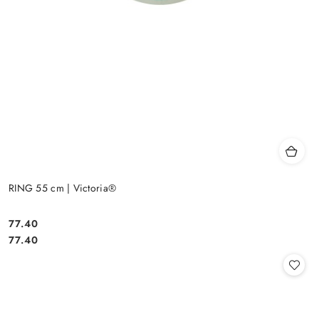
RING 55 cm | Victoria®
77.40
Cena:
Cena:
77.40