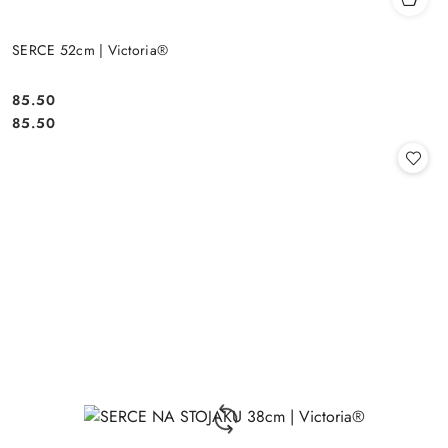
SERCE 52cm | Victoria®
85.50
Cena:
Cena:
85.50