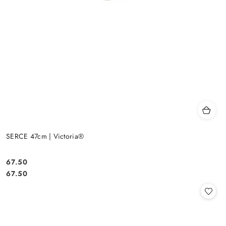
SERCE 47cm | Victoria®
67.50
Cena:
Cena:
67.50