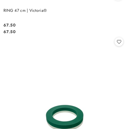
RING 47 cm | Victoria®
67.50
Cena:
Cena:
67.50