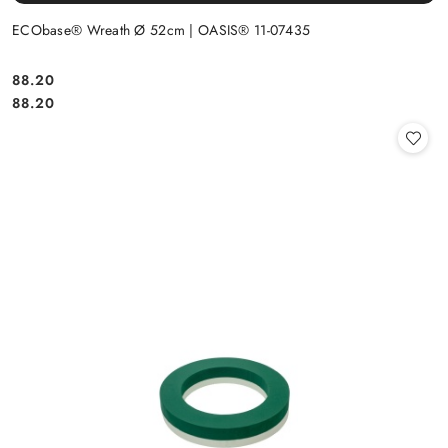
ECObase® Wreath Ø 52cm | OASIS® 11-07435
88.20
Cena:
Cena:
88.20