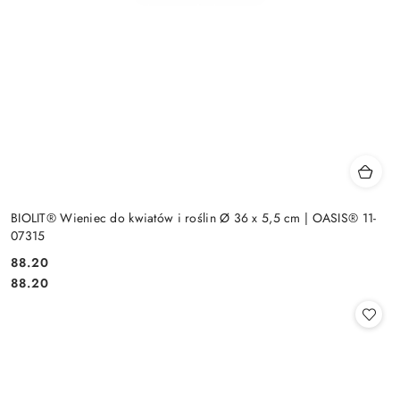
BIOLIT® Wieniec do kwiatów i roślin Ø 36 x 5,5 cm | OASIS® 11-
07315
88.20
Cena:
Cena:
88.20