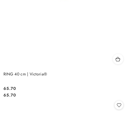
RING 40 cm | Victoria®
65.70
Cena:
Cena:
65.70