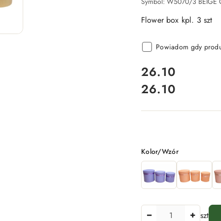
Symbol:
W5070/3 BEIGE
Flower box kpl. 3 szt
Powiadom gdy produk
cena:
26.10
26.10
Cena:
Wariant
Kolor/Wzór
Ilość
szt