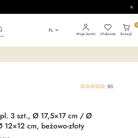
PL
Moje konto
Ulubione
Koszyk
(0)
pl. 3 szt., Ø 17,5×17 cm / Ø
Ø 12×12 cm, beżowo-złoty