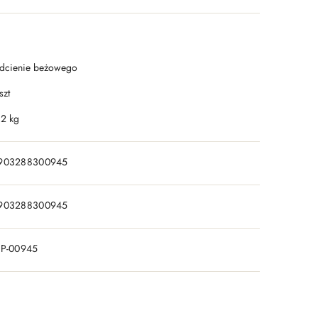
dcienie beżowego
szt
.2 kg
903288300945
903288300945
IP-00945