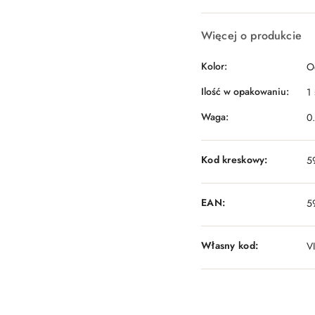
Więcej o produkcie
Kolor:
O
Ilość w opakowaniu:
1 
Waga:
0
Kod kreskowy:
5
EAN:
5
Własny kod:
V