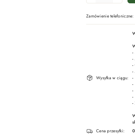
Zamówienie telefoniczne
Dostępność
W
i
dostawa
W
-
-
-
-
Wysyłka w ciągu:
-
-
-
-
-
W
s
Cena przesyłki: