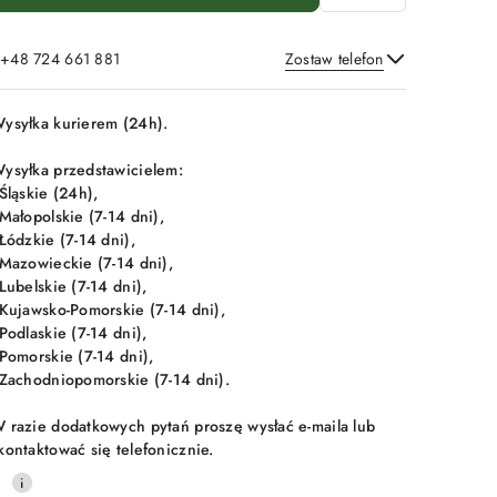
: +48 724 661 881
Zostaw telefon
Wyślij
ysyłka kurierem (24h).
ysyłka przedstawicielem:
 Śląskie (24h),
 Małopolskie (7-14 dni),
 Łódzkie (7-14 dni),
 Mazowieckie (7-14 dni),
 Lubelskie (7-14 dni),
 Kujawsko-Pomorskie (7-14 dni),
 Podlaskie (7-14 dni),
 Pomorskie (7-14 dni),
 Zachodniopomorskie (7-14 dni).
 razie dodatkowych pytań proszę wysłać e-maila lub
kontaktować się telefonicznie.
0