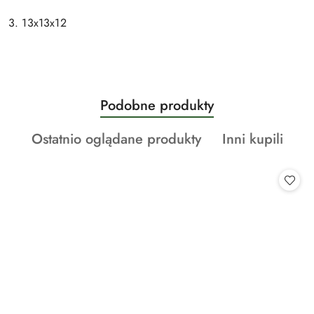
3. 13x13x12
Produkty
Podobne produkty
Pomiń karuzelę produktów
o
Produkty
Produkty
Ostatnio oglądane produkty
Inni kupili
statusie:
o
o
statusie:
statusie: