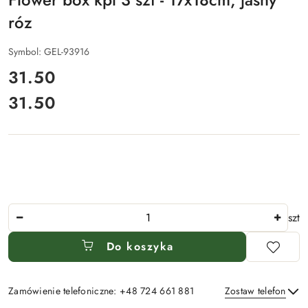
róz
Symbol:
GEL-93916
cena:
31.50
31.50
Cena:
Ilość
szt
Do koszyka
Zamówienie telefoniczne: +48 724 661 881
Zostaw telefon