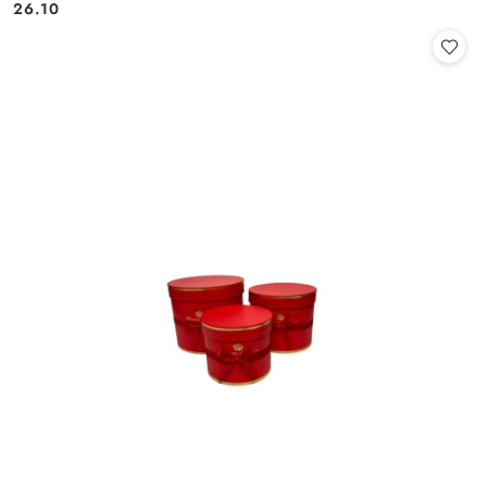
Cena:
Cena:
26.10