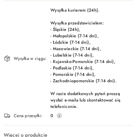
Dostępność
Wysyłka kurierem (24h).
i
Wyślij
dostawa
Wysyłka przedstawicielem:
- Śląskie (24h),
- Małopolskie (7-14 dni),
- Łódzkie (7-14 dni),
- Mazowieckie (7-14 dni),
- Lubelskie (7-14 dni),
Wysyłka w ciągu:
- Kujawsko-Pomorskie (7-14 dni),
- Podlaskie (7-14 dni),
- Pomorskie (7-14 dni),
- Zachodniopomorskie (7-14 dni).
W razie dodatkowych pytań proszę
wysłać e-maila lub skontaktować się
telefonicznie.
Cena przesyłki:
0
Więcej o produkcie