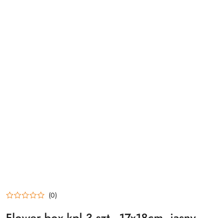
(0)
Flower box kpl 3 szt - 17x18cm, jasny