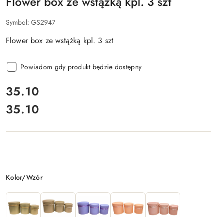
Flower box ze wstążką kpl. 3 szt
Symbol:
GS2947
Flower box ze wstążką kpl. 3 szt
Powiadom gdy produkt będzie dostępny
cena:
35.10
35.10
Cena:
Wariant
Kolor/Wzór