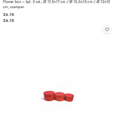
Flower box – kpl. 3 szt., Ø 17,5×17 cm / Ø 15,5×15 cm / Ø 12×12
cm, szampan
26.10
Cena:
Cena:
26.10