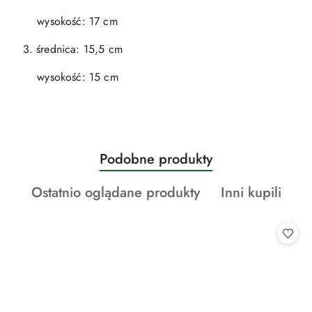
wysokość: 17 cm
3. średnica: 15,5 cm
wysokość: 15 cm
Produkty
Podobne produkty
Pomiń karuzelę produktów
o
Produkty
Produkty
Ostatnio oglądane produkty
Inni kupili
statusie:
o
o
statusie:
statusie: