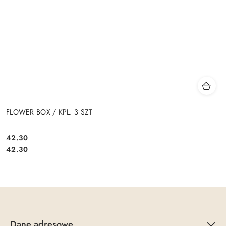
FLOWER BOX / KPL. 3 SZT
42.30
Cena:
Cena:
42.30
Dane adresowe