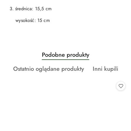
3. średnica: 15,5 cm
wysokość: 15 cm
Produkty
Podobne produkty
Pomiń karuzelę produktów
o
Produkty
Produkty
Ostatnio oglądane produkty
Inni kupili
statusie:
o
o
statusie:
statusie: