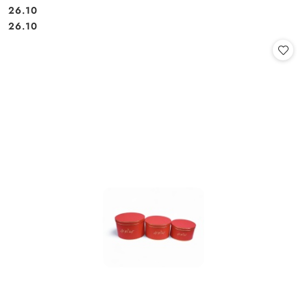
26.10
Cena:
Cena:
26.10