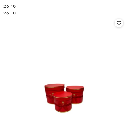
26.10
Cena:
Cena:
26.10