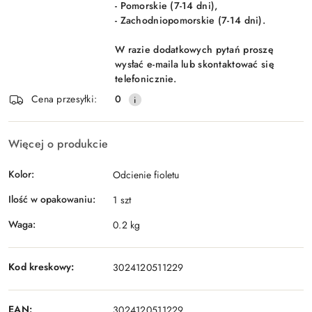
- Pomorskie (7-14 dni),
- Zachodniopomorskie (7-14 dni).
W razie dodatkowych pytań proszę
wysłać e-maila lub skontaktować się
telefonicznie.
Cena przesyłki:
0
Więcej o produkcie
Kolor:
Odcienie fioletu
Ilość w opakowaniu:
1 szt
Waga:
0.2 kg
Kod kreskowy:
3024120511229
EAN:
3024120511229