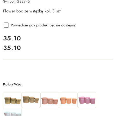
Symbol:
GS2946
Flower box ze wstążką kpl. 3 szt
Powiadom gdy produkt będzie dostępny
cena:
35.10
35.10
Cena:
Wariant
Kolor/Wzór