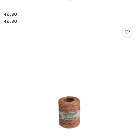
46.80
Cena:
Cena:
46.80