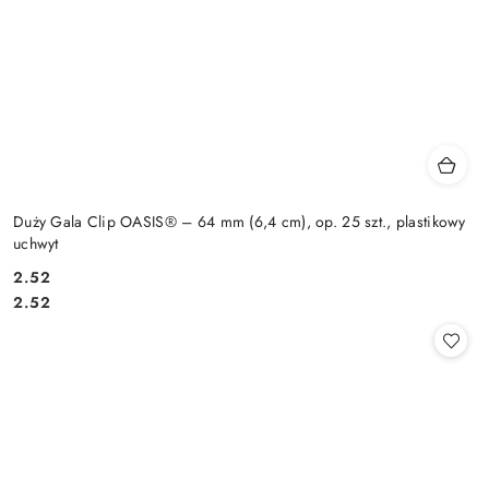
Duży Gala Clip OASIS® – 64 mm (6,4 cm), op. 25 szt., plastikowy
uchwyt
2.52
Cena:
Cena:
2.52