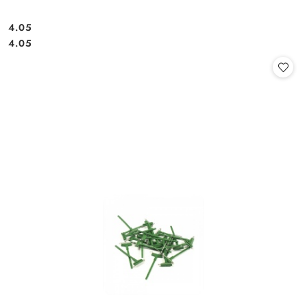
4.05
Cena:
Cena:
4.05