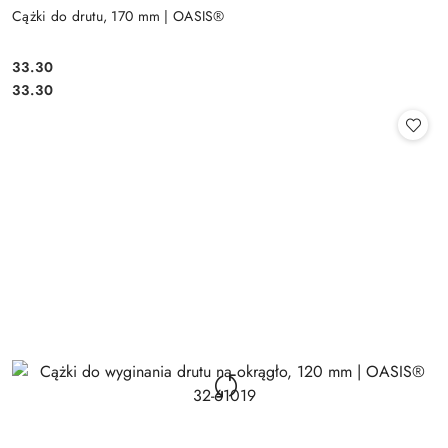
Cążki do drutu, 170 mm | OASIS®
33.30
Cena:
Cena:
33.30