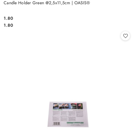
Candle Holder Green @2,5x11,5cm | OASIS®
1.80
Cena:
Cena:
1.80