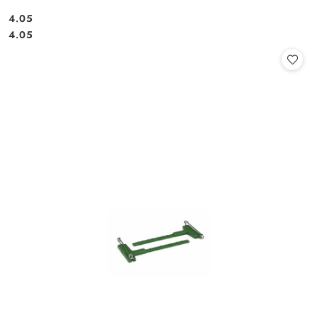
4.05
Cena:
Cena:
4.05