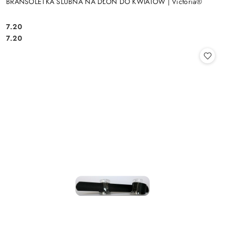
BRANSOLETKA ŚLUBNA NA DŁOŃ DO KWIATÓW | Victoria®
7.20
Cena:
Cena:
7.20