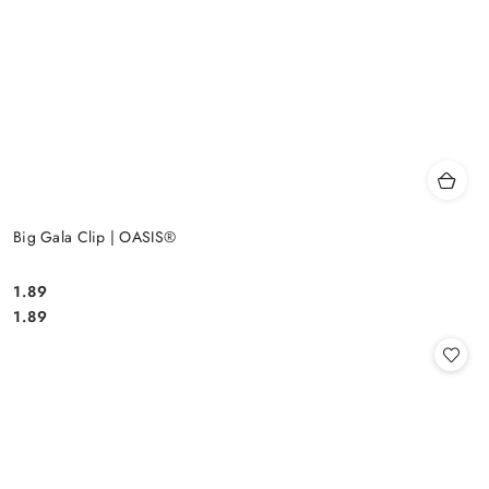
Big Gala Clip | OASIS®
1.89
Cena:
Cena:
1.89