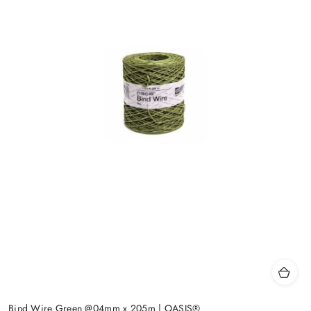
Bind Wire Green @04mm x 205m | OASIS®