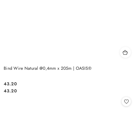
Bind Wire Natural @0,4mm x 205m | OASIS®
43.20
Cena:
Cena:
43.20