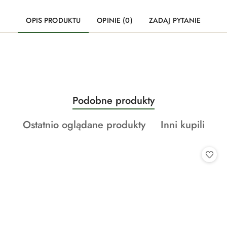
OPIS PRODUKTU
OPINIE (0)
ZADAJ PYTANIE
Produkty
Podobne produkty
Pomiń karuzelę produktów
o
Produkty
Produkty
Ostatnio oglądane produkty
Inni kupili
statusie:
o
o
statusie:
statusie: