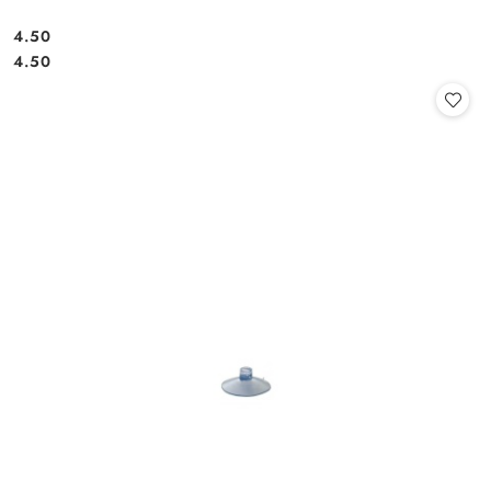
4.50
Cena:
Cena:
4.50