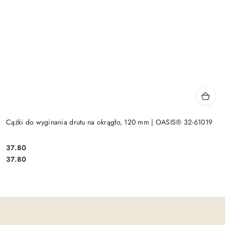
Cążki do wyginania drutu na okrągło, 120 mm | OASIS® 32-61019
37.80
Cena:
Cena:
37.80