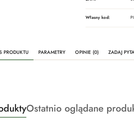
Własny kod:
P
S PRODUKTU
PARAMETRY
OPINIE (0)
ZADAJ PYT
Produkty
odukty
Ostatnio oglądane produ
o
statusie: