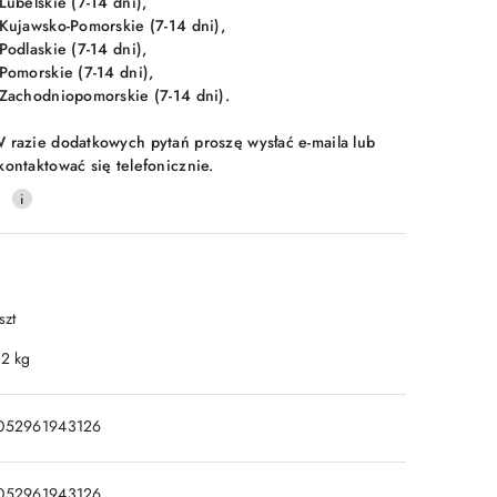
 Lubelskie (7-14 dni),
 Kujawsko-Pomorskie (7-14 dni),
 Podlaskie (7-14 dni),
 Pomorskie (7-14 dni),
 Zachodniopomorskie (7-14 dni).
 razie dodatkowych pytań proszę wysłać e-maila lub
kontaktować się telefonicznie.
0
szt
.2 kg
052961943126
052961943126