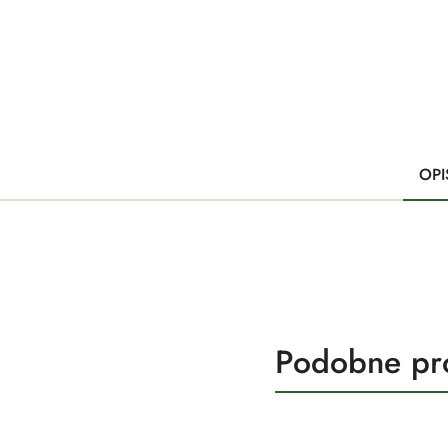
OPI
Produkty
Podobne pr
Pomiń karuzelę produktów
o
statusie: