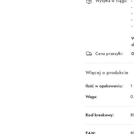
Wysyłka w ciągu:
-
-
-
-
-
W
s
Cena przesyłki:
Więcej o produkcie
Ilość w opakowaniu:
1 
Waga:
0
Kod kreskowy:
8
EAN:
8