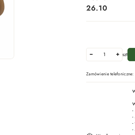
26.10
Cena:
Ilość
szt
Zamówienie telefoniczne
Dostępność
W
i
dostawa
W
-
-
-
-