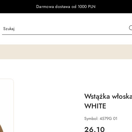
Darmowa dostawa od 1000 PLN
Wstążka włos
WHITE
Symbol:
4579G 01
cena:
26.10