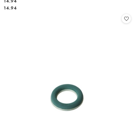
14.94
Cena:
Cena:
14.94