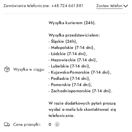
Zamówienie telefoniczne: +48 724 661 881
Zostaw telefon
Dostępność
Wysyłka kurierem (24h).
i
Wyślij
dostawa
Wysyłka przedstawicielem:
- Śląskie (24h),
- Małopolskie (7-14 dni),
- Łódzkie (7-14 dni),
- Mazowieckie (7-14 dni),
- Lubelskie (7-14 dni),
Wysyłka w ciągu:
- Kujawsko-Pomorskie (7-14 dni),
- Podlaskie (7-14 dni),
- Pomorskie (7-14 dni),
- Zachodniopomorskie (7-14 dni).
W razie dodatkowych pytań proszę
wysłać e-maila lub skontaktować się
telefonicznie.
Cena przesyłki:
0