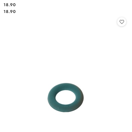
18.90
Cena:
Cena:
18.90