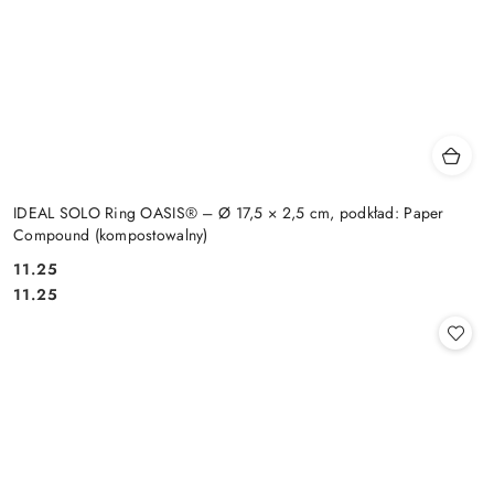
IDEAL SOLO Ring OASIS® – Ø 17,5 × 2,5 cm, podkład: Paper
Compound (kompostowalny)
11.25
Cena:
Cena:
11.25