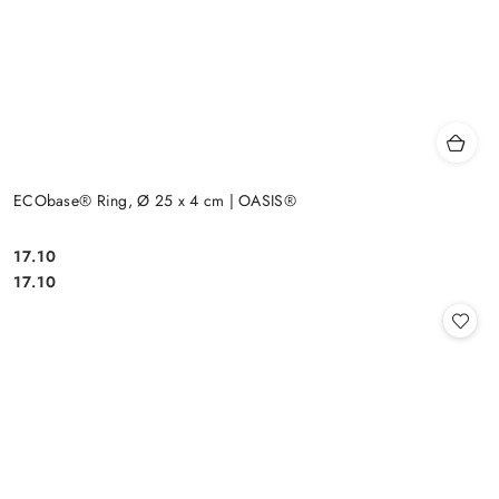
ECObase® Ring, Ø 25 x 4 cm | OASIS®
17.10
Cena:
Cena:
17.10