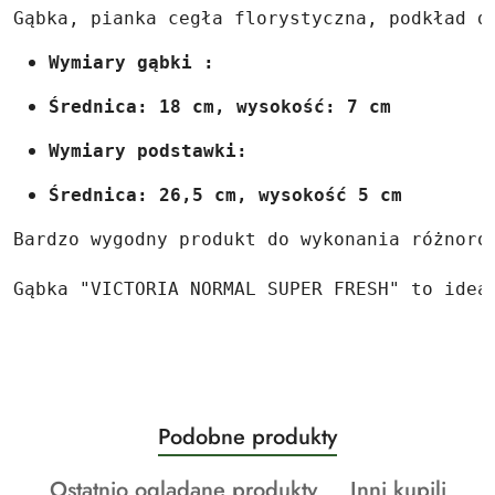
Gąbka, pianka cegła florystyczna, podkład d
Wymiary gąbki :
Średnica: 18 cm, wysokość: 7 cm
Wymiary podstawki:
Średnica: 26,5 cm, wysokość 5 cm
Bardzo wygodny produkt do wykonania różnoro
Gąbka "VICTORIA NORMAL SUPER FRESH" to idea
Produkty
Podobne produkty
Pomiń karuzelę produktów
o
Produkty
Produkty
Ostatnio oglądane produkty
Inni kupili
statusie: