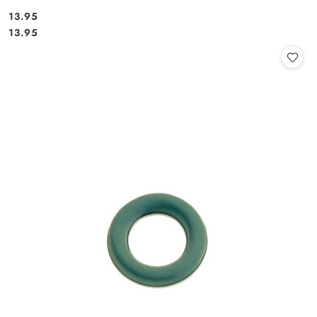
13.95
Cena:
Cena:
13.95