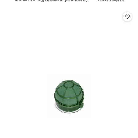
o
o
statusie:
statusie: