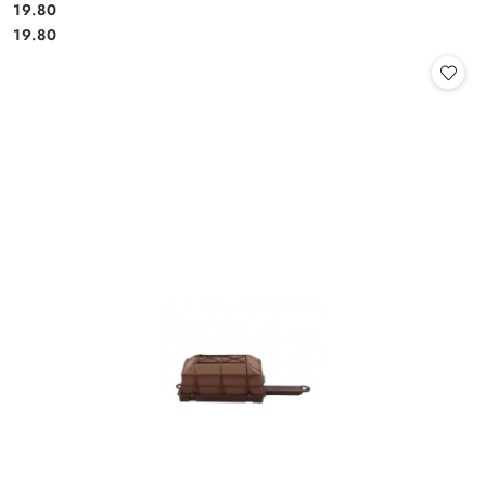
19.80
Cena:
Cena:
19.80