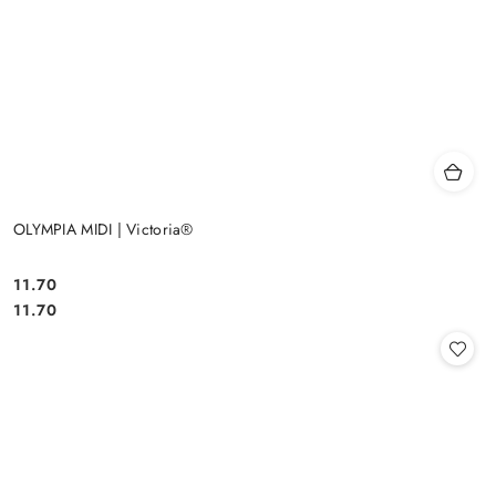
OLYMPIA MIDI | Victoria®
11.70
Cena:
Cena:
11.70