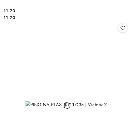
11.70
Cena:
Cena:
11.70