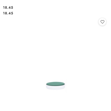
18.45
Cena:
Cena:
18.45