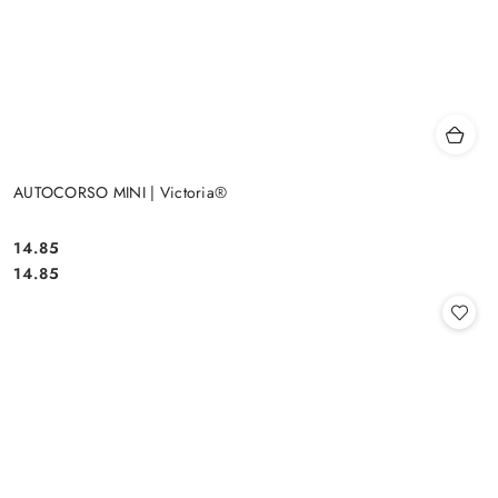
AUTOCORSO MINI | Victoria®
14.85
Cena:
Cena:
14.85