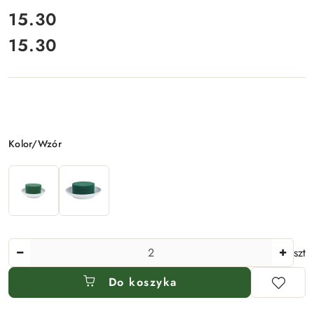
cena:
15.30
15.30
Cena:
Wariant
Kolor/Wzór
Ilość
szt
Do koszyka