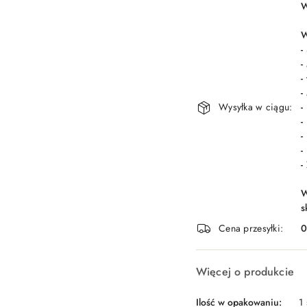
W
i
dostawa
W
-
-
-
-
Wysyłka w ciągu:
-
-
-
-
-
W
s
Cena przesyłki:
Więcej o produkcie
Ilość w opakowaniu:
1 