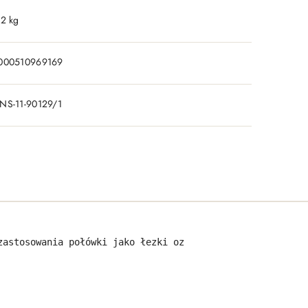
.2 kg
000510969169
NS-11-90129/1
zastosowania połówki jako łezki ozdobnej.