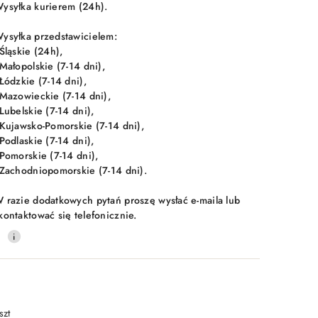
ysyłka kurierem (24h).
ysyłka przedstawicielem:
 Śląskie (24h),
 Małopolskie (7-14 dni),
 Łódzkie (7-14 dni),
 Mazowieckie (7-14 dni),
 Lubelskie (7-14 dni),
 Kujawsko-Pomorskie (7-14 dni),
 Podlaskie (7-14 dni),
 Pomorskie (7-14 dni),
 Zachodniopomorskie (7-14 dni).
 razie dodatkowych pytań proszę wysłać e-maila lub
kontaktować się telefonicznie.
0
szt