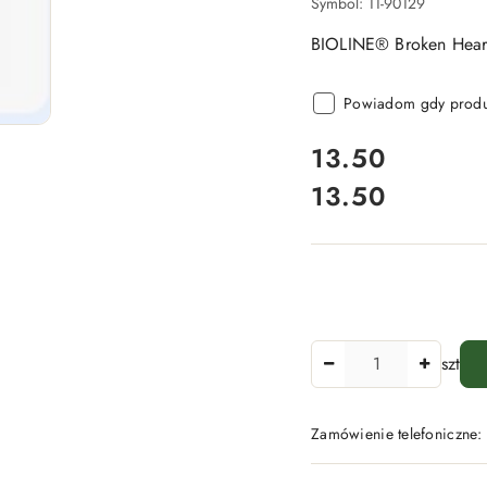
Symbol:
11-90129
BIOLINE® Broken Hear
Powiadom gdy produk
cena:
13.50
13.50
Cena:
Ilość
szt
Zamówienie telefoniczne
Dostępność