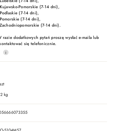
 Lubelskie (7-14 dni),
 Kujawsko-Pomorskie (7-14 dni),
 Podlaskie (7-14 dni),
 Pomorskie (7-14 dni),
 Zachodniopomorskie (7-14 dni).
 razie dodatkowych pytań proszę wysłać e-maila lub
kontaktować się telefonicznie.
0
szt
.2 kg
056666073355
IO-5104M57