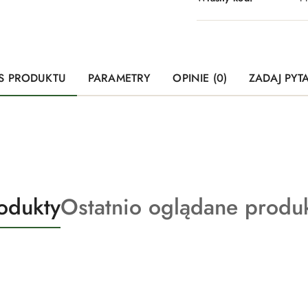
S PRODUKTU
PARAMETRY
OPINIE (0)
ZADAJ PYT
Produkty
odukty
Ostatnio oglądane produ
o
statusie: