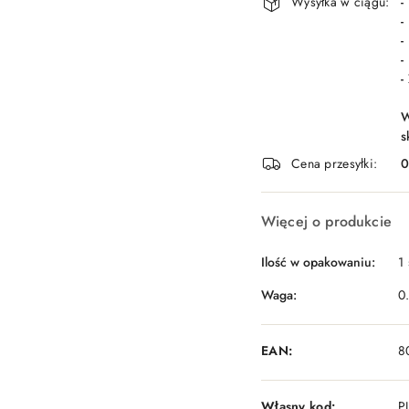
Wysyłka w ciągu:
-
-
-
-
-
W
s
Cena przesyłki:
Więcej o produkcie
Ilość w opakowaniu:
1 
Waga:
0
EAN:
8
Własny kod:
P