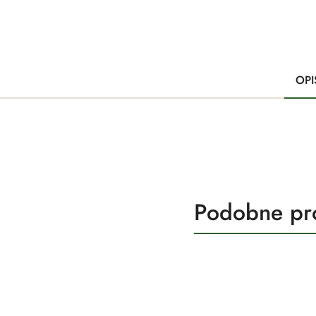
OPI
Produkty
Podobne pr
Pomiń karuzelę produktów
o
statusie: