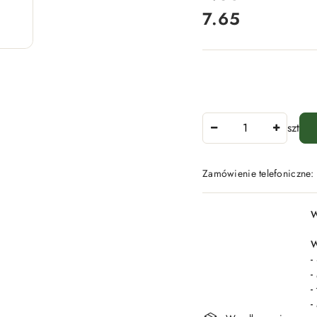
7.65
Cena:
Ilość
szt
Zamówienie telefoniczne
Dostępność
W
i
dostawa
W
-
-
-
-