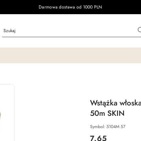
Darmowa dostawa od 1000 PLN
Wstążka włosk
50m SKIN
Symbol:
5104M 57
cena:
7.65