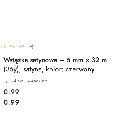
(0)
Wstążka satynowa – 6 mm × 32 m
(35y), satyna, kolor: czerwony
Symbol:
WS35-6MMX35Y
cena:
0.99
0.99
Cena: