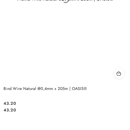
Bind Wire Natural @0,4mm x 205m | OASIS®
43.20
Cena:
Cena:
43.20