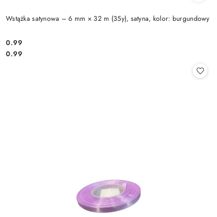
Wstążka satynowa – 6 mm × 32 m (35y), satyna, kolor: burgundowy
0.99
Cena:
Cena:
0.99