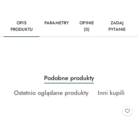
OPIS
PARAMETRY
OPINIE
ZADAJ
PRODUKTU
(0)
PYTANIE
Produkty
Podobne produkty
Pomiń karuzelę produktów
o
Produkty
Produkty
Ostatnio oglądane produkty
Inni kupili
statusie:
o
o
statusie:
statusie: