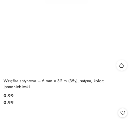
Wstążka satynowa – 6 mm × 32 m (35y), satyna, kolor:
jasnoniebieski
0.99
Cena:
Cena:
0.99