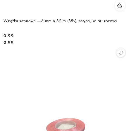
Wstążka satynowa – 6 mm × 32 m (35y), satyna, kolor: różowy
0.99
Cena:
Cena:
0.99