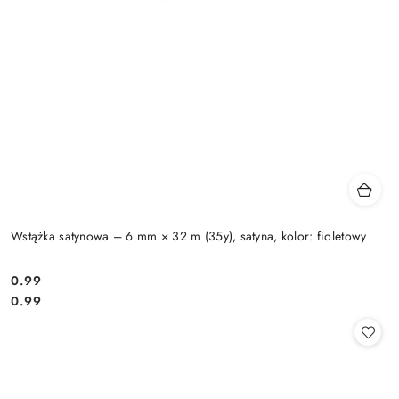
Wstążka satynowa – 6 mm × 32 m (35y), satyna, kolor: fioletowy
0.99
Cena:
Cena:
0.99