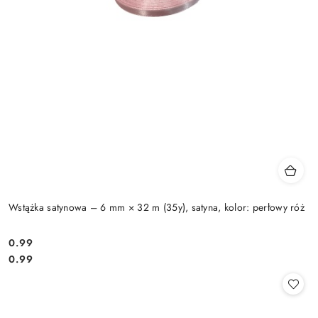
Wstążka satynowa – 6 mm × 32 m (35y), satyna, kolor: perłowy róż
0.99
Cena:
Cena:
0.99