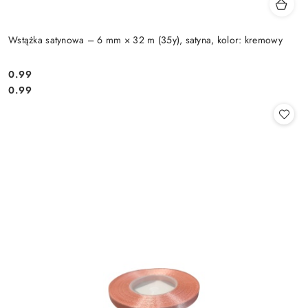
Wstążka satynowa – 6 mm × 32 m (35y), satyna, kolor: kremowy
0.99
Cena:
Cena:
0.99