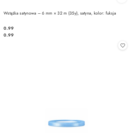
Wstążka satynowa – 6 mm × 32 m (35y), satyna, kolor: fuksja
0.99
Cena:
Cena:
0.99