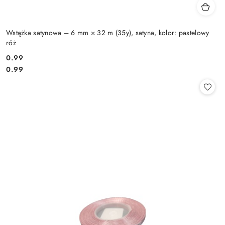
Wstążka satynowa – 6 mm × 32 m (35y), satyna, kolor: pastelowy
róż
0.99
Cena:
Cena:
0.99