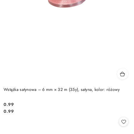
Wstążka satynowa – 6 mm × 32 m (35y), satyna, kolor: różowy
0.99
Cena:
Cena:
0.99