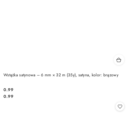
Wstążka satynowa – 6 mm × 32 m (35y), satyna, kolor: brązowy
0.99
Cena:
Cena:
0.99