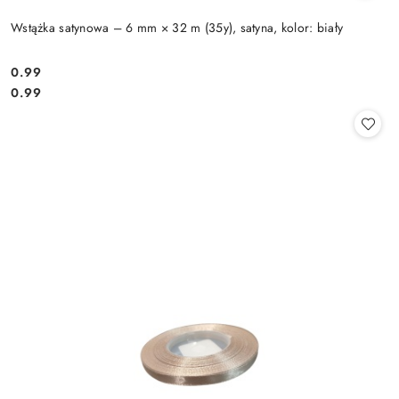
Wstążka satynowa – 6 mm × 32 m (35y), satyna, kolor: biały
0.99
Cena:
Cena:
0.99