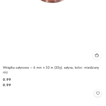
Wstążka satynowa – 6 mm × 32 m (35y), satyna, kolor: miedziany
róż
0.99
Cena:
Cena:
0.99