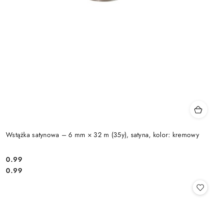
Wstążka satynowa – 6 mm × 32 m (35y), satyna, kolor: kremowy
0.99
Cena:
Cena:
0.99