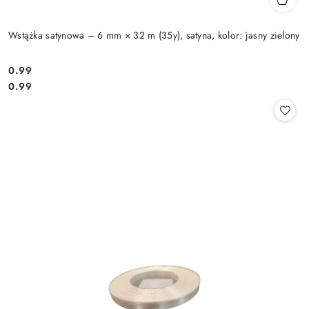
Wstążka satynowa – 6 mm × 32 m (35y), satyna, kolor: jasny zielony
0.99
Cena:
Cena:
0.99