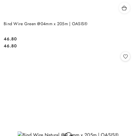
Bind Wire Green @04mm x 205m | OASIS®
46.80
Cena:
Cena:
46.80